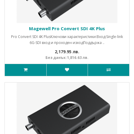
Magewell Pro Convert SDI 4K Plus
Pro Convert SDI 4K PlusКлючови характеристики:Вход:Single-link
6G-SDI вход и проходен изходПоддържа ..
2,179.95 лв.
Без данък:1,816.63 лв.