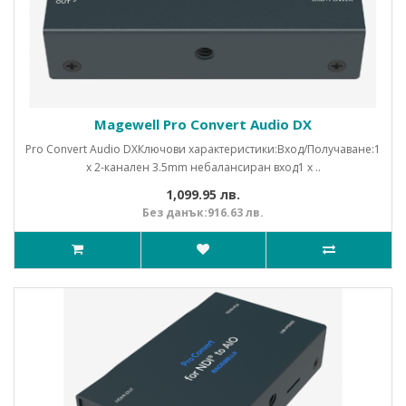
Magewell Pro Convert Audio DX
Pro Convert Audio DXКлючови характеристики:Вход/Получаване:1
x 2-канален 3.5mm небалансиран вход1 x ..
1,099.95 лв.
Без данък:916.63 лв.