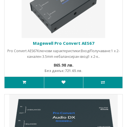
Magewell Pro Convert AES67
Pro Convert AES67Ключови характеристики:Вход/Получаване:1 x 2-
канален 3.5mm небалансиран вход1 x 2-к..
865.98 лв.
Без данък:721.65 лв.