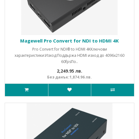
Magewell Pro Convert for NDI to HDMI 4K
Pro Convert for NDI® to HDMI 4KКлючови
характеристики:Изход:Поддържа HDMI изход до 4096x2160
60fpsПо..
2,249.95 лв.
Без данък:1,874.96 лв.