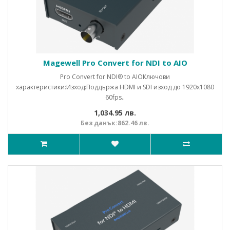
Magewell Pro Convert for NDI to AIO
Pro Convert for NDI® to AIOКлючови
характеристики:Изход:Поддържа HDMI и SDI изход до 1920x1080
60fps..
1,034.95 лв.
Без данък:862.46 лв.