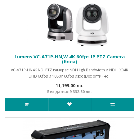
Lumens VC-A71P-HN,W 4K 60fps IP PTZ Camera
(бяла)
VC-A71P-HN4K NDI PTZ камерас NDI High Bandwidth и NDI HX34K
UHD 60fps и 1080P 60fps изход30x оптично..
11,199.00 лв.
Без данък:9,332.50 лв.