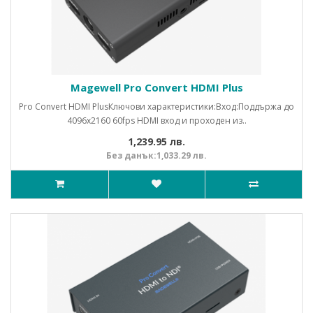
Magewell Pro Convert HDMI Plus
Pro Convert HDMI PlusКлючови характеристики:Вход:Поддържа до
4096x2160 60fps HDMI вход и проходен из..
1,239.95 лв.
Без данък:1,033.29 лв.