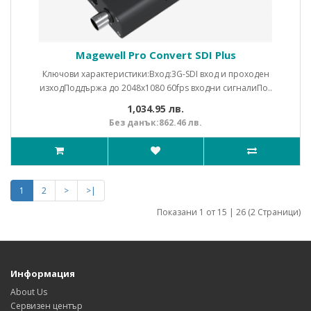
Magewell Pro Convert SDI Plus
Ключови характеристики:Вход:3G-SDI вход и проходен
изходПоддържа до 2048x1080 60fps входни сигналиПо..
1,034.95 лв.
Без данък:862.46 лв.
1
2
>
>|
Показани 1 от 15 | 26 (2 Страници)
Информация
About Us
Сервизен център