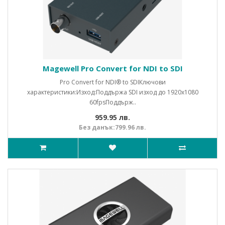
Magewell Pro Convert for NDI to SDI
Pro Convert for NDI® to SDIКлючови
характеристики:Изход:Поддържа SDI изход до 1920x1080
60fpsПоддърж..
959.95 лв.
Без данък:799.96 лв.