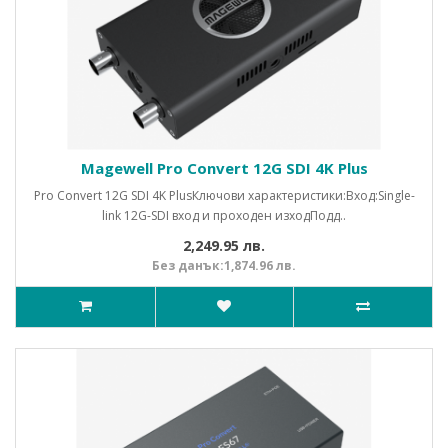
Magewell Pro Convert 12G SDI 4K Plus
Pro Convert 12G SDI 4K PlusКлючови характеристики:Вход:Single-
link 12G-SDI вход и проходен изходПодд..
2,249.95 лв.
Без данък:1,874.96 лв.