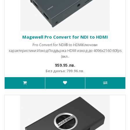
Magewell Pro Convert for NDI to HDMI
Pro Convert for NDI® to HDMIКлючови
характеристики:Изход:Поддържа HDMI изход до 4096x2160 60fps
(вкл..
959.95 лв.
Без данък:799.96 лв.