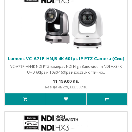
Lumens VC-A71P-HN,B 4K 60fps IP PTZ Camera (Сив)
VC-A71P-HN4K NDI PTZ камерас NDI High Bandwidth и NDI HX34K
UHD 60fps и 1080P 60fps изход30x оптично..
11,199.00 лв.
Без данък:9,332.50 лв.