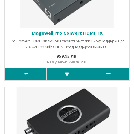
Magewell Pro Convert HDMI TX
Pro Convert HDMI TXКлючови характеристики:Вход:Поддържа до
2048x1200 60fps HDMI входПоддържа 8-канал..
959.95 лв.
Без данък:799.96 лв.