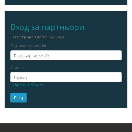
Вход за партньори
Регистриран партньор съм.
Партньорски имейл
Парола
Забравена парола