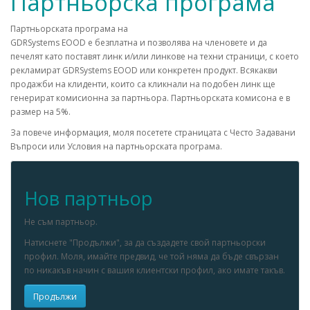
Партньорска програма
Партньорската програма на
GDRSystems EOOD е безплатна и позволява на членовете и да
печелят като поставят линк и/или линкове на техни страници, с което
рекламират GDRSystems EOOD или конкретен продукт. Всякакви
продажби на клиденти, които са кликнали на подобен линк ще
генерират комисионна за партньора. Партньорската комисона е в
размер на 5%.
За повече информация, моля посетете страницата с Често Задавани
Въпроси или Условия на партньорската програма.
Нов партньор
Не съм партньор.
Натиснете "Продължи", за да създадете свой партньорски
профил. Моля, имайте предвид, че той няма да бъде свързан
по никакъв начин с вашия клиентски профил, ако имате такъв.
Продължи