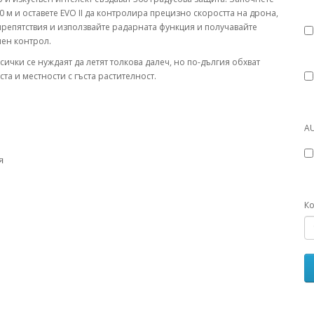
 м и оставете EVO II да контролира прецизно скоростта на дрона,
 препятствия и използвайте радарната функция и получавайте
лен контрол.
ички се нуждаят да летят толкова далеч, но по-дългия обхват
та и местности с гъста растителност.
AU
я
Ко