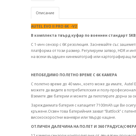
Описание
AUTEL EVO II PRO 6K
-V2
В комплекта твърд куфар по военнен стандарт SKB,
С 1-инч сензор с 6К резолюция. Заснемайте със зашеме
платформа от този размер. Регулируем затвор, HDR и ин
на всеки въздушен кинематограф или картографиращ пи
НЕПОБЕДИМО ПОЛЕТНО ВРЕМЕ С 6К КАМЕРА
С полетно време до 40 мин., което може да имате, Autel E
можете да видите в потребителския и полу-професионале
Вземете две батерии и можете да пилотирате дорна за око
Зареждаемата батерия с капацитет 7100mAh ще Ви осигур
кръжене.Освен това батерийния захват “Battlock” с пате
високоскоростни маневри или твърдо кацане.
ОТЛИЧЕН ДАЛЕЧИНА НА ПОЛЕТ И 360 ГРАДУСА(СФЕРА
12 камери-сензори контролирани от дву-ядрен процесор 