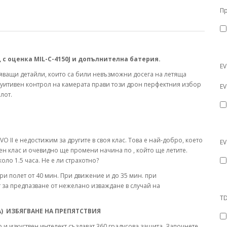
Пр
 с оценка MIL-C-4150J и допълнителна батерия.
EV
тяващи детайли, които са били невъзможни досега на летяща
туитивен контрол на камерата прави този дрон перфектния избор
EV
лот.
VO II e недостижим за другите в своя клас. Това е най-добро, което
EV
н клас и очевидно ще промени начина по , който ще летите.
ло 1.5 часа. Не е ли страхотно?
и полет от 40 мин. При движение и до 35 мин. при
нт за предпазване от нежелано изваждане в случай на
TD
) ИЗБЯГВАНЕ НА ПРЕПЯТСТВИЯ
и изкуствен интелект създават 360 градусова защита. Започнете