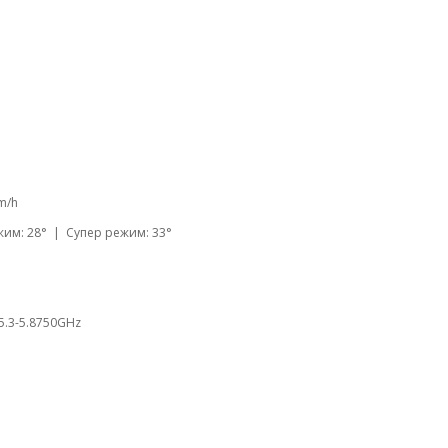
km/h
им: 28° | Супер режим: 33°
/5.3-5.8750GHz