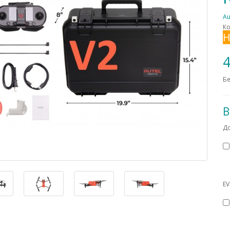
Au
Ко
Н
4
Бе
В
Д
EV