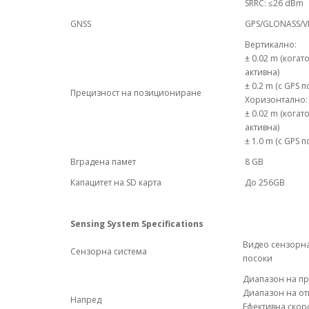
SRRC: ≤26 dBm
GNSS
GPS/GLONASS/V
Вертикално:
± 0.02 m (кога
активна)
± 0.2 m (с GPS
Прецизност на позициониране
Хоризонтално:
± 0.02 m (кога
активна)
± 1.0 m (с GPS
Вградена памет
8 GB
Капацитет на SD карта
До 256GB
Sensing System Specifications
Видео сензорна
Сензорна система
посоки
Диапазон на пр
Диапазон на отк
Напред
Ефективна скоро