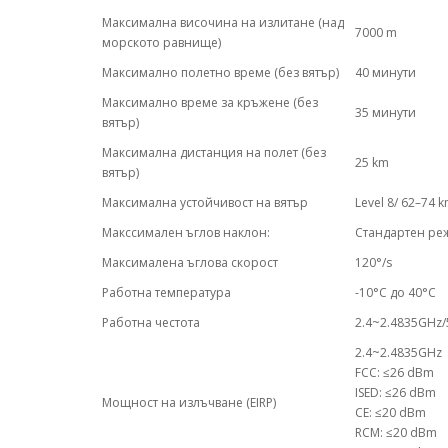
Максимална височина на излитане (над
7000 m
морското равнище)
Максимално полетно време (без вятър)
40 минути
Максимално време за кръжене (без
35 минути
вятър)
Максимална дистанция на полет (без
25 km
вятър)
Максимална устойчивост на вятър
Level 8/ 62–74 
Макссимален ъглов наклон:
Стандартен реж
Максималена ъглова скорост
120°/s
Работна температура
-10°C до 40°C
Работна честота
2.4~2.4835GHz
2.4~2.4835GHz
FCC: ≤26 dBm
ISED: ≤26 dBm
Мощност на излъчване (EIRP)
CE: ≤20 dBm
RCM: ≤20 dBm