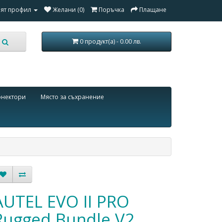
ят профил
Желани (0)
Поръчка
Плащане
0 продукт(а) - 0.00 лв.
онектори
Място за съхранение
AUTEL EVO II PRO
Rugged Bundle V2