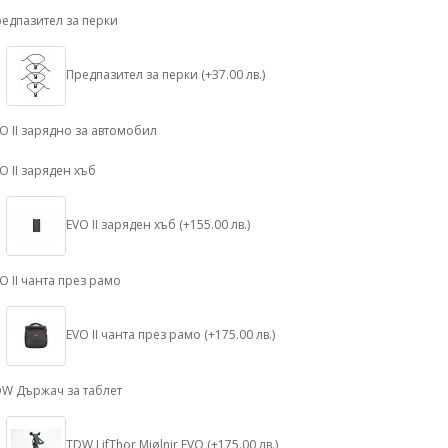
едпазител за перки
Предпазител за перки (+37.00 лв.)
O II зарядно за автомобил
O II заряден хъб
EVO II заряден хъб (+155.00 лв.)
O II чанта през рамо
EVO II чанта през рамо (+175.00 лв.)
W Държач за таблет
TDW LifThor Mjølnir EVO (+175.00 лв.)