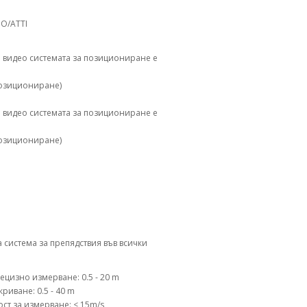
IO/ATTI
то видео системата за позициониране е
 позициониране)
то видео системата за позициониране е
 позициониране)
 система за препядствия във всички
ецизно измерване: 0.5 - 20 m
риване: 0.5 - 40 m
ст за измерване: < 15m/s