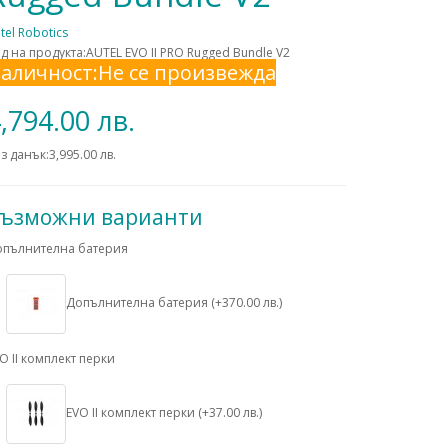
tel Robotics
д на продукта:AUTEL EVO II PRO Rugged Bundle V2
аличност:Не се произвежда
,794.00 лв.
з данък:3,995.00 лв.
ъзможни варианти
опълнителна батерия
Допълнителна батерия (+370.00 лв.)
O II комплект перки
EVO II комплект перки (+37.00 лв.)