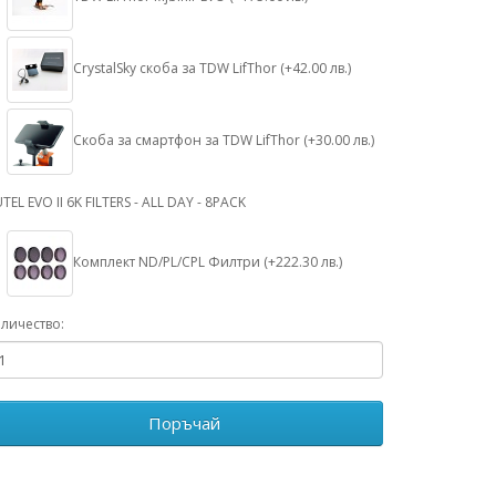
CrystalSky скоба за TDW LifThor (+42.00 лв.)
Скоба за смартфон за TDW LifThor (+30.00 лв.)
TEL EVO II 6K FILTERS - ALL DAY - 8PACK
Комплект ND/PL/CPL Филтри (+222.30 лв.)
личество:
Поръчай