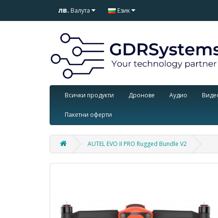
лв.
Валута
Език
Всички продукти
Дронове
Аудио
Виде
Пакетни оферти
AUTEL EVO II PRO Rugged Bundle V2