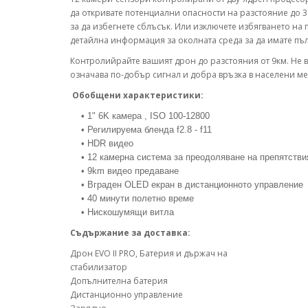
да откривате потенциални опасности на разстояние до 30
за да избегнете сблъсък. Или изключете избягването на
детайлна информация за околната среда за да имате пъ
Контролийрайте вашият дрон до разстояния от 9км. Не вс
означава по-добър сигнал и добра връзка в населени мес
Обобщени характеристики:
• 1" 6K камера , ISO 100-12800
• Регилируема бленда f2.8 - f11
• HDR видео
• 12 камерна система за преодоляване на препятстви
• 9km видео предаване
• Вграден OLED екран в дистанционното управление
• 40 минути полетно време
• Нискошумящи витла
Съдържание за доставка:
Дрон EVO II PRO, Батерия и държач на
стабилизатор
Допълнителна батерия
Дистанционно управление