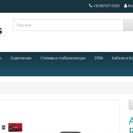
+359876715001
Мо
о
Осветление
Стативи и стабилизатори
STEM
Кабели и К