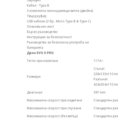
Зарядно
Кабел - Type B
3 комплекта нискошумящи витла (двойка)
Твърд куфар
USB кабели (2 бр.: Micro Type B & Type C)
Опаковъчен лист
Бързо ръководство
Инструкции за безопастност
Ръководство за безопасна употреба на
батерията
Дрон
EVO II PRO
Тегло при излитане
1174 г
Сгънат:
228x133x110 m
Размери
Разгънат:
424x354x110 m
Диагонал
397 mm
Максимална скорост при издигане
Стандартен ре
Максимална скорост при спускане
Стандартен ре
Максимална скорост (без вятър)
Стандартен реж