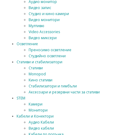
Аудио монитор
Видео запис
Студио и кино камери
Видео монитори
Мултивю
Video Accessories
Видео миксери
Осветление
Преносимо осветление
Студийно осветлени
Стативи и стабилизатори
Стативи
Monopod
Кино стативи
Стабилизатори и гимбъли
Аксесоари и резервни части за стативи
STEM
Камери
Монитори
Кабели и Конектори
Аудио Кабели
Видео кабели
Кабели по поръчка