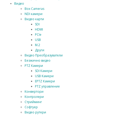
Видео
Box Cameras
NDI камери
Видео карти
SDI
HDMI
PCIe
USB
М.2
Други
Видео Преобразуватели
Безжично видео
PTZ Камери
SDI Камери
USB Камери
EPTZ Камери
PTZ управление
Конвертори
Контролери
Стрийминг
Софтуер
Видео рутери