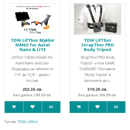
TDW LifThor Mjølnir
TDW LifThor
NANO for Autel
StrapThor PRO
Nano & LITE
Body Tripod
LifThor Tablet Holder for
StrapThor PRO Body
Autel Nano and Lite!-
Tripod - a true GAME
Подходящ за таблети от
CHANGER ! Поставете
7,9" до 12,9" - дори с
"Body Tripod" и
постав..
започнете да с..
202.36 лв.
319.20 лв.
Без данък:168.63 лв.
Без данък:266.00 лв.
Тагове:
TDW
,
Lifthor