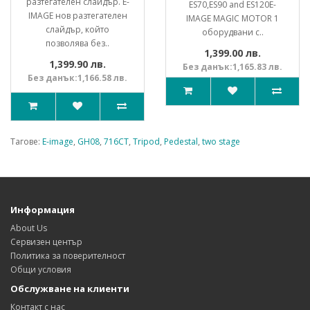
разтегателен слайдър. E-
ES70,ES90 and ES120E-
IMAGE нов разтегателен
IMAGE MAGIC MOTOR 1
слайдър, който
оборудвани с..
позволява без..
1,399.00 лв.
1,399.90 лв.
Без данък:1,165.83 лв.
Без данък:1,166.58 лв.
Тагове:
E-image
,
GH08
,
716CT
,
Tripod
,
Pedestal
,
two stage
Информация
About Us
Сервизен център
Политика за поверителност
Общи условия
Обслужване на клиенти
Контакт с нас