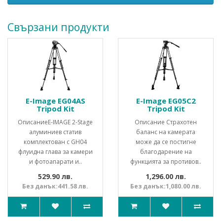
Свързани продукти
E-Image EG04AS
E-Image EG05C2
Tripod Kit
Tripod Kit
ОписаниеE-IMAGE 2-Stage
Описание Страхотен
алуминиев статив
баланс на камерата
комплектован с GH04
може да се постигне
флуидна глава за камери
благодарение на
и фотоапарати и..
функцията за противов..
529.90 лв.
1,296.00 лв.
Без данък:441.58 лв.
Без данък:1,080.00 лв.