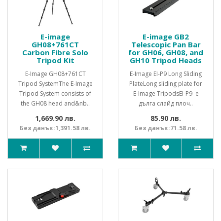
E-image
E-image GB2
GH08+761CT
Telescopic Pan Bar
Carbon Fibre Solo
for GH06, GH08, and
Tripod Kit
GH10 Tripod Heads
E-Image GH08+761CT
E-Image EI-P9 Long Sliding
Tripod SystemThe E-Image
PlateLong sliding plate for
Tripod System consists of
E-Image TripodsEI-P9 е
the GH08 head and&nb..
дълга слайд плоч..
1,669.90 лв.
85.90 лв.
Без данък:1,391.58 лв.
Без данък:71.58 лв.