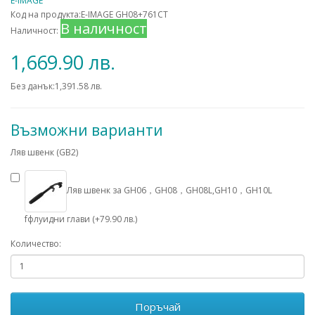
E-IMAGE
Код на продукта:E-IMAGE GH08+761CT
В наличност
Наличност:
1,669.90 лв.
Без данък:1,391.58 лв.
Възможни варианти
Ляв швенк (GB2)
Ляв швенк за GH06，GH08，GH08L,GH10，GH10L
fфлуидни глави (+79.90 лв.)
Количество:
Поръчай