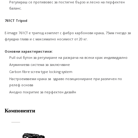
Регулираш се противовес за постигне бързо и лесно на перфектен
баланс.
761CT Tripod
E-Image 761CT e трипод комплет с фибро карбонови крака, 75мм гнездо за
флуидна глава и с максимално носимост от 20 кг.
Основни характеристики:
Pull out бутон за регулиране на разкрача на всеки крак индивидуално
Алуминиева система за заключване
Carbon fibre screw type locking system
Настроемваеми крака за здраво позициониране при различен по
релеф основа
Анодно покритие за перфектен дизайн
Компоненти