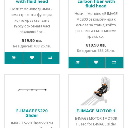
with fluid head
carbon fiber with
fluid head
Новият монопод E-IMAGE
Новият монопод E-IMAGE
има страхотна функция,
MC800 се комбинира с
която чрез стъпване
основа за статив, който
върху основната част
разполага със сгъваеми
заключва / ос..
крака, ко..
519.90 лв.
819.90 лв.
Без данък:433.25 лв.
Без данък:683.25 лв.
E-IMAGE ES220
E-IMAGE MOTOR 1
Slider
E-IMAGE MOTOR 1MOTOR
IMAGE ES220 Slider220 см
1 used for E-IMAGE slider