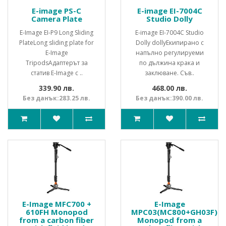
E-image PS-C
E-image EI-7004C
Camera Plate
Studio Dolly
E-Image EI-P9 Long Sliding
E-image EI-7004C Studio
PlateLong sliding plate for
Dolly dollyЕкипирано с
E-Image
напълно регулируеми
TripodsАдаптерът за
по дължина крака и
статив E-Image с ..
заклюване. Съв..
339.90 лв.
468.00 лв.
Без данък:283.25 лв.
Без данък:390.00 лв.
E-Image MFC700 +
E-Image
610FH Monopod
MPC03(MC800+GH03F)
from a carbon fiber
Monopod from a