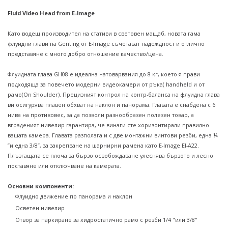
Fluid Video Head from E-Image
Като водещ производител на стативи в световен мащаб, новата гама
флуидни глави на Genting от E-Image съчетават надеждност и отлично
представяне с много добро отношение качество/цена.
Флуидната глава GH08 е идеална натоварвания до 8 кг, което я прави
подходяща за повечето модерни видеокамери от ръка( handheld и от
рамо(On Shoulder). Прецизният контрол на контр-баланса на флуидна глава
ви осигурява плавен обхват на наклон и панорама. Главата е снабдена с 6
нива на противовес, за да позволи разнообразен полезен товар, а
вграденият нивелир гарантира, че винаги сте хоризонтирали правилно
вашата камера. Главата разполага и с две монтажни винтови резби, една ¼
”и една 3/8”, за закрепване на шарнирни рамена като E-Image EI-A22.
Плъзгащата се плоча за бързо освобождаване улеснява бързото и лесно
поставяне или отключване на камерата.
Основни компоненти
:
Флуидно движение по панорама и наклон
Осветен нивелир
Отвор за паркиране за хидростатично рамо с резби 1/4 "или 3/8"