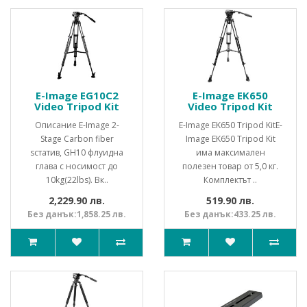
E-Image EG10C2
E-Image EK650
Video Tripod Kit
Video Tripod Kit
Описание E-Image 2-
E-Image EK650 Tripod KitE-
Stage Carbon fiber
Image EK650 Tripod Kit
sстатив, GH10 флуидна
има максимален
глава с носимост до
полезен товар от 5,0 кг.
10kg(22lbs). Вк..
Комплектът ..
2,229.90 лв.
519.90 лв.
Без данък:1,858.25 лв.
Без данък:433.25 лв.