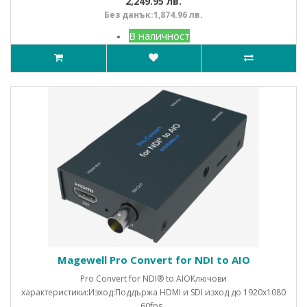
2,249.95 лв.
Без данък:1,874.96 лв.
В наличност
Magewell Pro Convert for NDI to AIO
Pro Convert for NDI® to AIOКлючови
характеристики:Изход:Поддържа HDMI и SDI изход до 1920x1080
60fps..