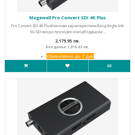
Magewell Pro Convert SDI 4K Plus
Pro Convert SDI 4K PlusКлючови характеристики:Вход:Single-link
6G-SDI вход и проходен изходПоддържа ..
2,179.95 лв.
Без данък:1,816.63 лв.
Обикновено до 7 дни