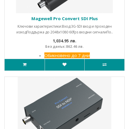
Magewell Pro Convert SDI Plus
Ключови характеристики:Вход:3G-SDI вход и проходен
изходПоддържа до 2048x1080 60fps входни сигналиПо..
1,034.95 лв.
Без данък:862.46 лв.
Обикновено до 7 дни