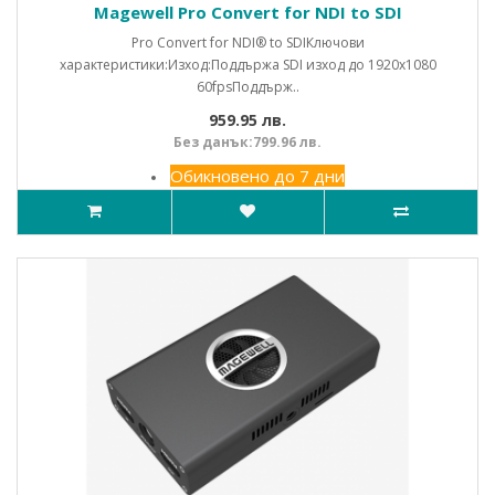
Magewell Pro Convert for NDI to SDI
Pro Convert for NDI® to SDIКлючови
характеристики:Изход:Поддържа SDI изход до 1920x1080
60fpsПоддърж..
959.95 лв.
Без данък:799.96 лв.
Обикновено до 7 дни