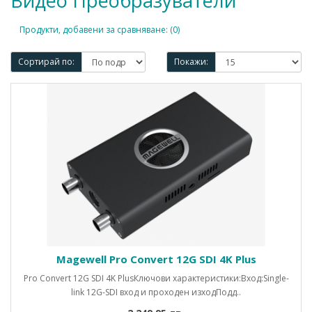
Видео Преобразуватели
Продукти, добавени за сравняване: (0)
Сортирай по:
Покажи:
Magewell Pro Convert 12G SDI 4K Plus
Pro Convert 12G SDI 4K PlusКлючови характеристики:Вход:Single-
link 12G-SDI вход и проходен изходПодд..