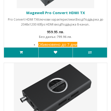
Magewell Pro Convert HDMI TX
Pro Convert HDMI TXКлючови характеристики:Вход:Поддържа до
2048x1200 60fps HDMI входПоддържа 8-канал..
959.95 лв.
Без данък:799.96 лв.
Обикновено до 7 дни