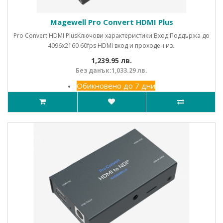
Magewell Pro Convert HDMI Plus
Pro Convert HDMI PlusКлючови характеристики:Вход:Поддържа до
4096x2160 60fps HDMI вход и проходен из..
1,239.95 лв.
Без данък:1,033.29 лв.
Обикновено до 7 дни