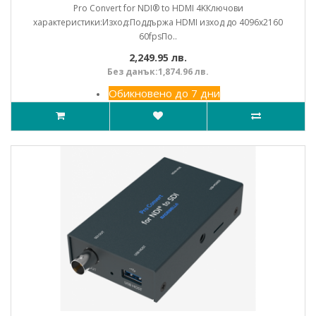
Pro Convert for NDI® to HDMI 4KКлючови
характеристики:Изход:Поддържа HDMI изход до 4096x2160
60fpsПо..
2,249.95 лв.
Без данък:1,874.96 лв.
Обикновено до 7 дни