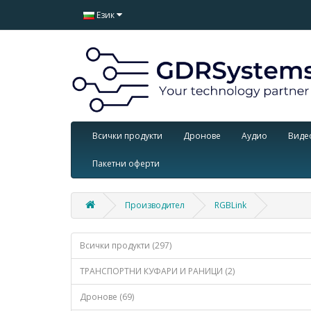
Език
Всички продукти
Дронове
Аудио
Виде
Пакетни оферти
Производител
RGBLink
Всички продукти (297)
ТРАНСПОРТНИ КУФАРИ И РАНИЦИ (2)
Дронове (69)