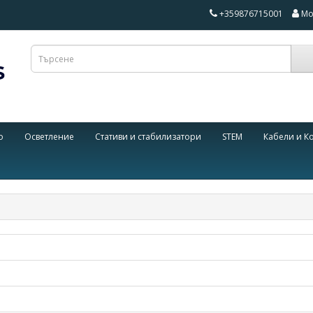
+359876715001
Мо
о
Осветление
Стативи и стабилизатори
STEM
Кабели и К