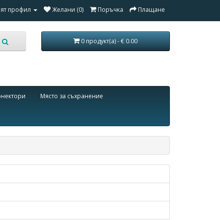
ят профил
Желани (0)
Поръчка
Плащане
0 продукт(а) - € 0.00
онектори
Място за съхранение