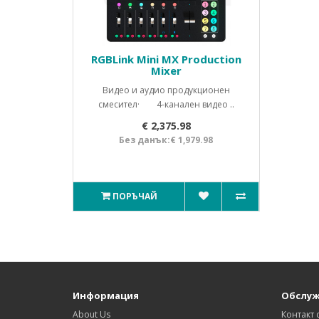
RGBLink Mini MX Production
Mixer
Видео и аудио продукционен
смесител· 4-канален видео ..
€ 2,375.98
Без данък:€ 1,979.98
ПОРЪЧАЙ
Информация
Обслуж
About Us
Контакт 