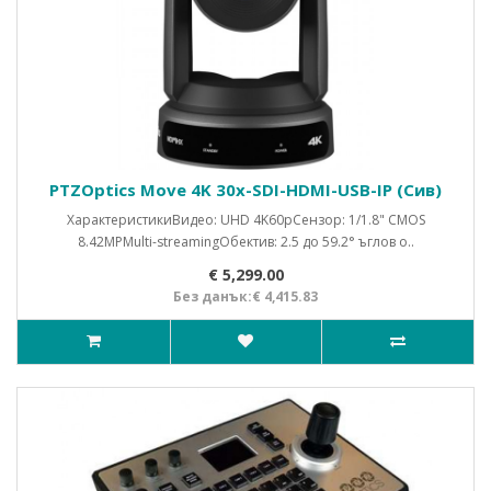
PTZOptics Move 4K 30x-SDI-HDMI-USB-IP (Сив)
ХарактеристикиВидео: UHD 4K60pСензор: 1/1.8" CMOS
8.42MPMulti-streamingОбектив: 2.5 до 59.2° ъглов о..
€ 5,299.00
Без данък:€ 4,415.83