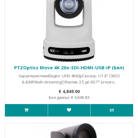
PTZOptics Move 4K 20x-SDI-HDMI-USB-IP (Бял)
ХарактеристикиВидео: UHD 4K60pСензор: 1/1.8" CMOS
8.42MPMulti-streamingОбектив: 3.5 до 60.7° ъглов о..
€ 4,849.00
Без данък:€ 4,040.83