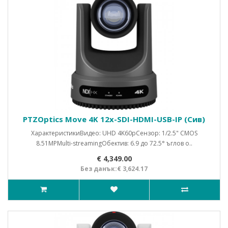
PTZOptics Move 4K 12x-SDI-HDMI-USB-IP (Сив)
ХарактеристикиВидео: UHD 4K60pСензор: 1/2.5" CMOS
8.51MPMulti-streamingОбектив: 6.9 до 72.5° ъглов о..
€ 4,349.00
Без данък:€ 3,624.17