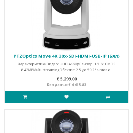
PTZOptics Move 4K 30x-SDI-HDMI-USB-IP (Бял)
ХарактеристикиВидео: UHD 4K60pСензор: 1/1.8" CMOS
8.42MPMulti-streamingОбектив: 2.5 до 59.2° ъглов о..
€ 5,299.00
Без данък:€ 4,415.83