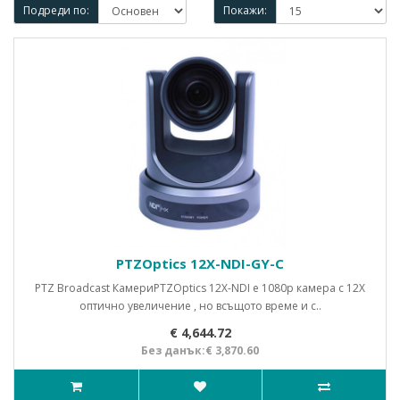
Подреди по:
Покажи:
PTZOptics 12X-NDI-GY-C
PTZ Broadcast КамериPTZOptics 12X-NDI е 1080p камера с 12X
оптично увеличение , но всъщото време и с..
€ 4,644.72
Без данък:€ 3,870.60