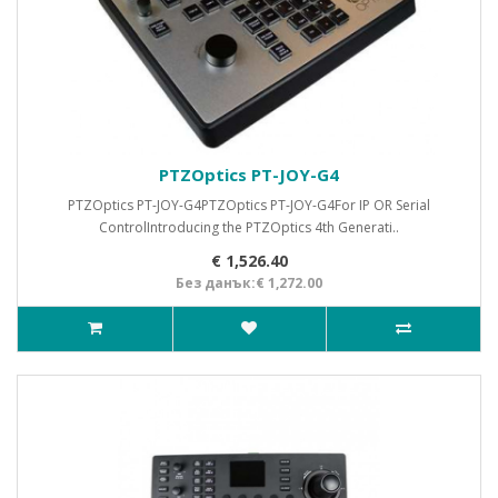
PTZOptics PT-JOY-G4
PTZOptics PT-JOY-G4PTZOptics PT-JOY-G4For IP OR Serial
ControlIntroducing the PTZOptics 4th Generati..
€ 1,526.40
Без данък:€ 1,272.00