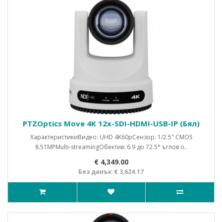
PTZOptics Move 4K 12x-SDI-HDMI-USB-IP (Бял)
ХарактеристикиВидео: UHD 4K60pСензор: 1/2.5" CMOS
8.51MPMulti-streamingОбектив: 6.9 до 72.5° ъглов о..
€ 4,349.00
Без данък:€ 3,624.17