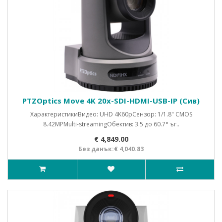
PTZOptics Move 4K 20x-SDI-HDMI-USB-IP (Сив)
ХарактеристикиВидео: UHD 4K60pСензор: 1/1.8" CMOS
8.42MPMulti-streamingОбектив: 3.5 до 60.7° ъг..
€ 4,849.00
Без данък:€ 4,040.83