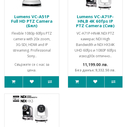
Lumens VC-A51P
Lumens VC-A71P-
Full HD PTZ Camera
HN,B 4K 60fps IP
(Бял)
PTZ Camera (Сив)
Flexible 1080p 60fps PTZ
VC-A71P-HN4K NDI PTZ
camera with 20x zoom,
камерас NDI High
3G-SDI, HDMI and IP
Bandwidth и NDI HX34K
streaming. Professional
UHD 60fps и 1080P 60fps
Sony..
изход30x оптично..
11,199.00 лв.
Свържете се с нас за
цена.
Без данък:9,332.50 лв.