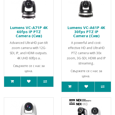
Lumens VC-A71P 4K
Lumens VC-A61P 4K
60fps IP PTZ
30fps PTZ IP
Camera (Сив)
Camera (Сив)
Advanced UltraHD pan tilt
A powerful and cost-
zoom camera with 12G-
effective HD and UltraHD
SDI, IP, and HDMI outputs.
PTZ camera with 30x
4K UHD 60fps a..
zoom, 3G-SDI, HDMI and IP
streaming..
Свържете се с нас за
цена.
Свържете се с нас за
цена.