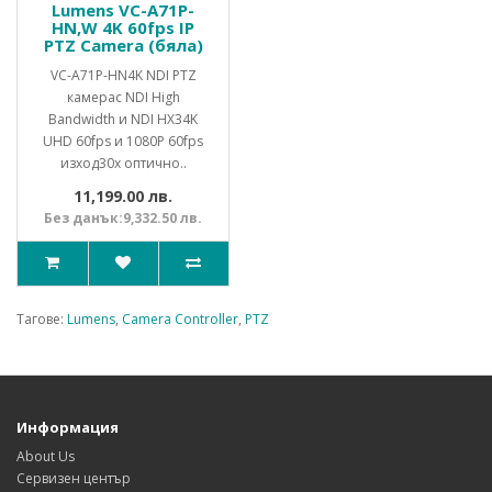
Lumens VC-A71P-
HN,W 4K 60fps IP
PTZ Camera (бяла)
VC-A71P-HN4K NDI PTZ
камерас NDI High
Bandwidth и NDI HX34K
UHD 60fps и 1080P 60fps
изход30x оптично..
11,199.00 лв.
Без данък:9,332.50 лв.
Тагове:
Lumens
,
Camera Controller
,
PTZ
Информация
About Us
Сервизен център