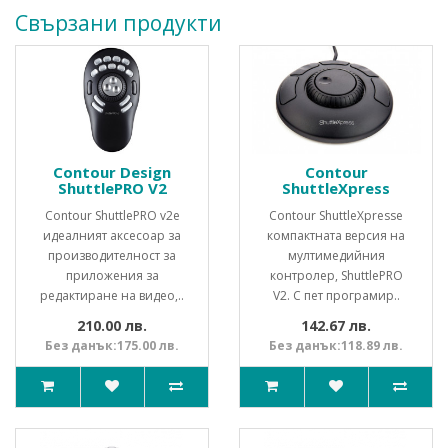
Свързани продукти
Contour Design
Contour
ShuttlePRO V2
ShuttleXpress
Contour ShuttlePRO v2е
Contour ShuttleXpressе
идеалният аксесоар за
компактната версия на
производителност за
мултимедийния
приложения за
контролер, ShuttlePRO
редактиране на видео,..
V2. С пет програмир..
210.00 лв.
142.67 лв.
Без данък:175.00 лв.
Без данък:118.89 лв.