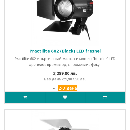
Practilite 602 (Black) LED fresnel
Practilite 602 е първият най-малкък и мощен "bi-color" LED
френелов прожектор, с променлив фоку..
2,289.00 лв.
Без данък:1,907.50 лв.
2-3 дена