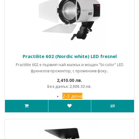
Practilite 602 (Nordic white) LED fresnel
Practilite 602 е първият най-малкък и мощен "bi-color" LED
френелов прожектор, с променлив фоку..
2,410.00 лв.
Без данък:2,008.33 лв.
2-3 дена