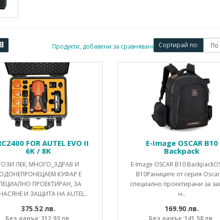
Сортирай по:
Продукти, добавени за сравняване: (0)
C2400 FOR AUTEL EVO II
E-Image OSCAR B10
6K / 8K
Backpack
ТОЗИ ЛЕК, МНОГО_ЗДРАВ И
E-Image OSCAR B10 BackpackO
ОДОНЕПРОНЕЦАЕМ КУФАР Е
B10Раниците от серия Oscar
ПЕЦИАЛНО ПРОЕКТИРАН, ЗА
специално проектирани за з
НАСЯНЕ И ЗАЩИТА НА AUTEL..
н..
375.52 лв.
169.90 лв.
Без данък:312.93 лв.
Без данък:141.58 лв.