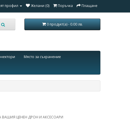
ят профил
Желани (0)
Поръчка
Плащане
0 продукт(а) - 0.00 лв.
онектори
Място за съхранение
А ВАШИЯ ЦЕНЕН ДРОН И АКСЕСОАРИ