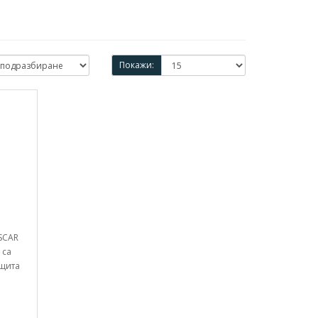
Покажи:
SCAR
 са
ащита