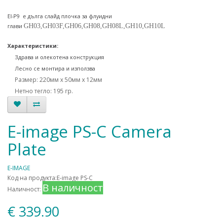
EI-P9 е дълга слайд плочка за флуидни
глави
GH03,GH03F,GH06,GH08,GH08L,GH10,GH10L
Характеристики:
Здрава и олекотена конструкция
Лесно се монтира и използва
Размер: 220мм х 50мм х 12мм
Нетно тегло: 195 гр.
E-image PS-C Camera
Plate
E-IMAGE
Код на продукта:E-image PS-C
В наличност
Наличност:
€ 339.90