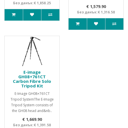
Без данък:€ 1,858.25
€ 1,579.90
Без данък:€ 1,316.58
E-image
GH08+761CT
Carbon Fibre Solo
Tripod Kit
E-Image GH08+761CT
Tripod SystemThe E-Image
Tripod System consists of
the GH08 head and&nb..
€ 1,669.90
Без данък:€ 1,391.58