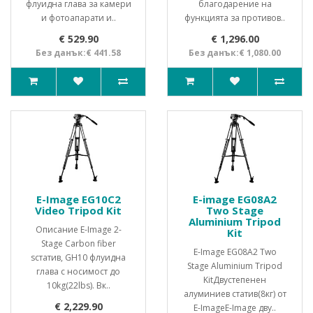
флуидна глава за камери
благодарение на
и фотоапарати и..
функцията за противов..
€ 529.90
€ 1,296.00
Без данък:€ 441.58
Без данък:€ 1,080.00
E-Image EG10C2
E-image EG08A2
Video Tripod Kit
Two Stage
Aluminium Tripod
Описание E-Image 2-
Kit
Stage Carbon fiber
E-Image EG08A2 Two
sстатив, GH10 флуидна
Stage Aluminium Tripod
глава с носимост до
KitДвустепенен
10kg(22lbs). Вк..
алуминиев статив(8кг) от
€ 2,229.90
E-ImageE-Image дву..