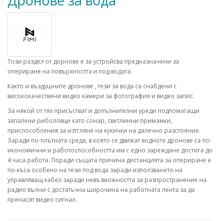
Дронове за вода
Този раздел от дорнове е за устройсва предназначени за
опериране на повърхността и под водата.
Както и въздушните дронове , тези за вода са снабдени с
висококачествени видео камери за фотография и видео запис.
За някой от тях присъстват и допълнителни уреди подпомагащи
запалени риболовци като сонар, светлинни примамки,
приспособления за изтгляне на кукички на далечно разстояние.
Заради по-плътната среда, в която се движат водноте дронове са по-
икономични и работоспособността им с едно зареждане достига до
4 часа работа. Поради същата причина дистанцията за опериране е
по-къса особено на тези под вода заради използването на
управляващ кабел заради невъзможността за разпространение на
радио вълни с достатъчна широчина на работната лента за да
пренасят видео сигнал.