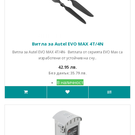
Витла за Autel EVO MAX 4T/4N
Витла за Autel EVO MAX 4T/4N- Витлата от серията EVO Max са
изработени от устойчив на счу..
42.95 лв.
Без данък:35.79 лв.
В наличност