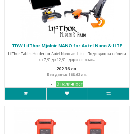
TDW LifThor Mjølnir NANO for Autel Nano & LITE
LifThor Tablet Holder for Autel Nano and Lite!- Подходящ за таблети
от 7,9" до 12,9" - дори с постав..
202.36 лв.
Без данък:168.63 лв.
В наличност