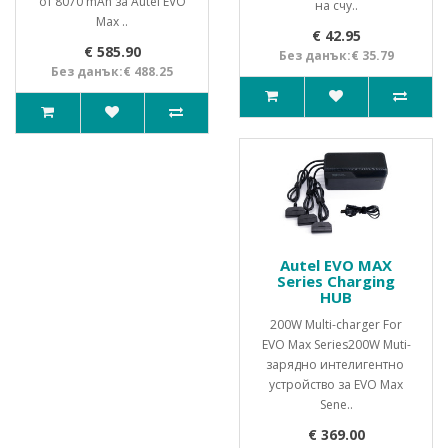
от 8070 mAh за Autel EVO
на счу..
Max ..
€ 42.95
€ 585.90
Без данък:€ 35.79
Без данък:€ 488.25
Autel EVO MAX
Series Charging
HUB
200W Multi-charger For
EVO Max Series200W Muti-
зарядно интелигентно
устройство за EVO Max
Sene..
€ 369.00