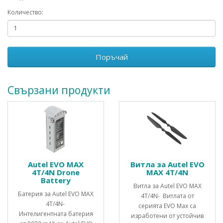
Количество:
Поръчай
Свързани продукти
Autel EVO MAX
Витла за Autel EVO
4T/4N Drone
MAX 4T/4N
Battery
Витла за Autel EVO MAX
Батерия за Autel EVO MAX
4T/4N- Витлата от
4T/4N-
серията EVO Max са
Интелигентната батерия
изработени от устойчив