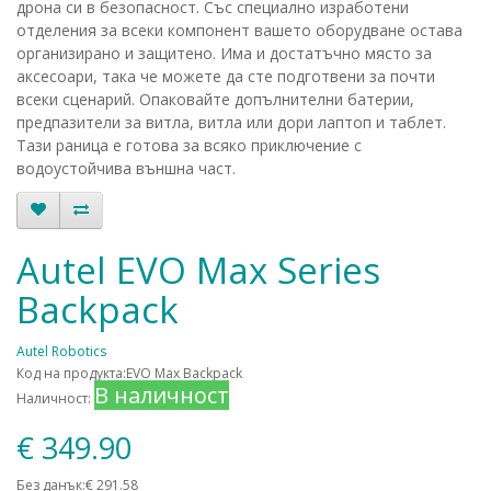
дрона си в безопасност. Със специално изработени
отделения за всеки компонент вашето оборудване остава
организирано и защитено. Има и достатъчно място за
аксесоари, така че можете да сте подготвени за почти
всеки сценарий. Опаковайте допълнителни батерии,
предпазители за витла, витла или дори лаптоп и таблет.
Тази раница е готова за всяко приключение с
водоустойчива външна част.
Autel EVO Max Series
Backpack
Autel Robotics
Код на продукта:EVO Max Backpack
В наличност
Наличност:
€ 349.90
Без данък:€ 291.58