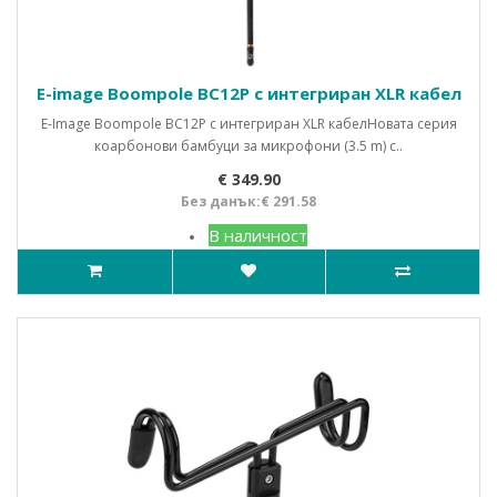
E-image Boompole BC12P с интегриран XLR кабел
E-Image Boompole BC12P с интегриран XLR кабел Новата серия
коарбонови бамбуци за микрофони (3.5 m) с..
€ 349.90
Без данък:€ 291.58
В наличност