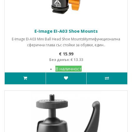
E-Image EI-A03 Shoe Mounts
E-Image EI-A03 Mini Ball Head Shoe MountsМултифункционална
сферична глава със стойки за обувки, един..
€ 15.99
Без данък:€ 13.33
В наличност