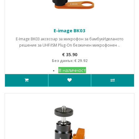
E-image BК03
E-Image BK03 аксесоар за микрофон за бамбукИделаното
решение за UHF/ISM Plug-On безжичен микрофонен ..
€ 35.90
Без данък:€ 29.92
В наличност