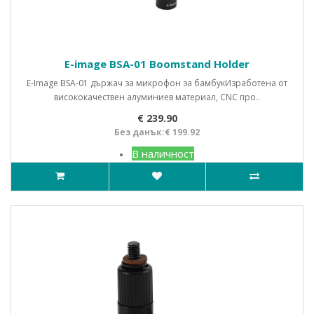
E-image BSA-01 Boomstand Holder
E-Image BSA-01 държач за микрофон за бамбукИзработена от
висококачествен алуминиев материал, CNC про..
€ 239.90
Без данък:€ 199.92
В наличност