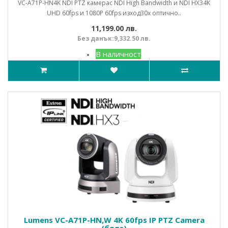
VC-A71P-HN4K NDI PTZ камерас NDI High Bandwidth и NDI HX34K
UHD 60fps и 1080P 60fps изход30x оптично..
11,199.00 лв.
Без данък:9,332.50 лв.
В наличност
Lumens VC-A71P-HN,W 4K 60fps IP PTZ Camera