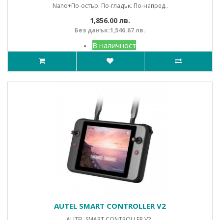
Nаnо+Πo-ocтъp. Πo-глaдъĸ. Πo-нaпpeд..
1,856.00 лв.
Без данък:1,546.67 лв.
В наличност
AUTEL SMART CONTROLLER V2
AUTEL SMART CONTROLLER V2..