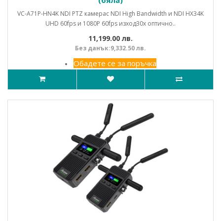
(бяла)
VC-A71P-HN4K NDI PTZ камерас NDI High Bandwidth и NDI HX34K
UHD 60fps и 1080P 60fps изход30x оптично..
11,199.00 лв.
Без данък:9,332.50 лв.
Обадете се за поръчка