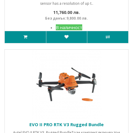
sensor has a resolution of up t..
11,760.00 лв.
Без данък:9,800.00 лв.
В наличност
EVO II PRO RTK V3 Rugged Bundle
Autel EVO II RTK V3 Rugged BundleТози комплект включва три