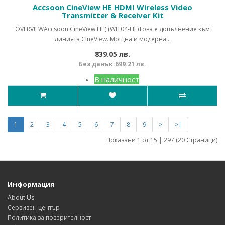
Accsoon CineView HE HDMI Wireless Video
Transmitter & Receiver Kit
OVERVIEWAccsoon CineView HE( (WIT04-HE)Това e допълнение към
линията CineView. Мощна и модерна ..
839.05 лв.
Без данък:699.21 лв.
В наличност
1
2
3
4
5
6
7
8
9
>
>|
Показани 1 от 15 | 297 (20 Страници)
Информация
About Us
Сервизен център
Политика за поверителност