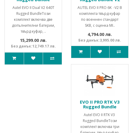
Autel EVO II Dual V2 640Т
AUTEL EVO II PRO 6K -V2 В
Rugged BundleТози
комплекта твърд куфар
комплект включва две
по военнен стандарт
допълнителни батерии,
SKB, с оценка MI..
твърд куфар, ..
4,794.00 лв.
15,299.00 лв.
Без данък:3,995.00 лв.
Без данък:12,749.17 лв.
EVO II PRO RTK V3
Rugged Bundle
Autel EVO II RTK V3
Rugged BundleТози
комплект включва три
батерии, твърд куфар,