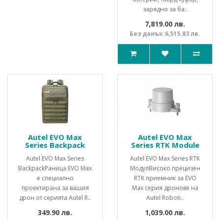
зарядно за ба..
7,819.00 лв.
Без данък:6,515.83 лв.
Autel EVO Max
Autel EVO Max
Series Backpack
Series RTK Module
Autel EVO Max Series
Autel EVO Max Series RTK
BackpackРаница EVO Max
Модул Високо прецизен
е специално
RTK приемник за EVO
проектирана за вашия
Max серия дронове на
дрон от серията Autel R..
Autel Roboti..
349.90 лв.
1,039.00 лв.