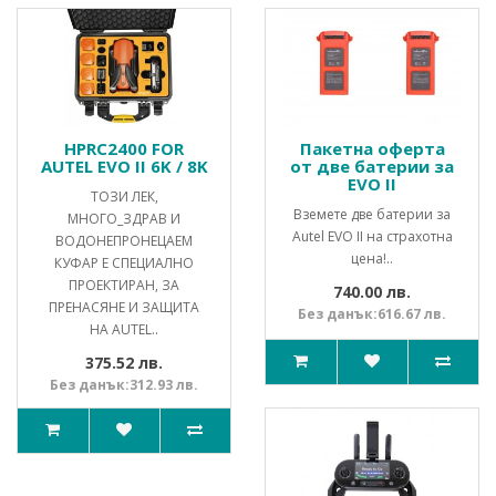
HPRC2400 FOR
Пакетна оферта
AUTEL EVO II 6K / 8K
от две батерии за
EVO II
ТОЗИ ЛЕК,
Вземете две батерии за
МНОГО_ЗДРАВ И
Autel EVO II на страхотна
ВОДОНЕПРОНЕЦАЕМ
цена!..
КУФАР Е СПЕЦИАЛНО
ПРОЕКТИРАН, ЗА
740.00 лв.
ПРЕНАСЯНЕ И ЗАЩИТА
Без данък:616.67 лв.
НА AUTEL..
375.52 лв.
Без данък:312.93 лв.