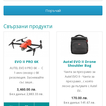
Поръчай
Свързани продукти
EVO II PRO 6K
Autel EVO II Drone
Shoulder Bag
AUTEL EVO II PRO 6K - С
Чанта за през рамо за
1-инч сензор с 6К
Autel EVO II - Чанта за
резолюция. Заснемайте
през рамо , с която
със заше..
лесно да пътувате с Autel
3,460.00 лв.
EV..
Без данък:2,883.33 лв.
170.00 лв.
Без данък:141.67 лв.