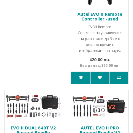
Autel EVO II Remote
Controller -used
EVOⅡ Remote
Controller за управление
на разстояни до 9 км в
реално време с
изобразяване на виде..
420.00 лв.
Без данък:350.00 лв.
EVO II DUAL 640Т V2
AUTEL EVO II PRO
Rugged Bundle
Rugged Bundle V2