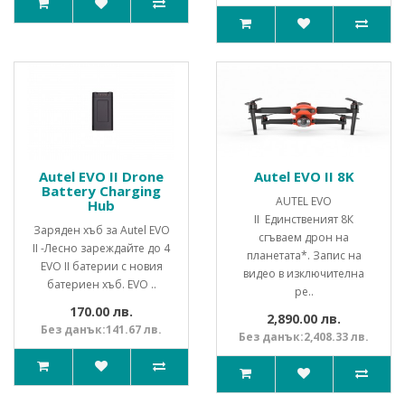
Autel EVO II Drone
Autel EVO II 8K
Battery Charging
AUTEL EVO
Hub
II Единственият 8К
Заряден хъб за Autel EVO
сгъваем дрон на
II -Лесно зареждайте до 4
планетата*. Запис на
EVO II батерии с новия
видео в изключителна
батериен хъб. EVO ..
ре..
170.00 лв.
2,890.00 лв.
Без данък:141.67 лв.
Без данък:2,408.33 лв.