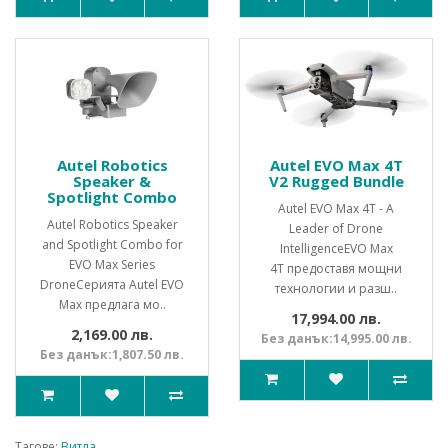
Autel Robotics
Autel EVO Max 4T
Speaker &
V2 Rugged Bundle
Spotlight Combo
Autel EVO Max 4T - A
Autel Robotics Speaker
Leader of Drone
and Spotlight Combo for
Intelligence EVO Max
EVO Max Series
4T предоставя мощни
DroneСерията Autel EVO
технологии и разш..
Max предлага мо..
17,994.00 лв.
2,169.00 лв.
Без данък:14,995.00 лв.
Без данък:1,807.50 лв.
Тагове:
Витла