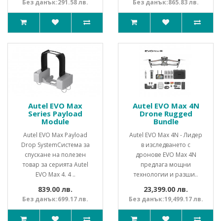
Без данък:291.58 лв.
Без данък:865.83 лв.
Autel EVO Max
Autel EVO Max 4N
Series Payload
Drone Rugged
Module
Bundle
Autel EVO Max Payload
Autel EVO Max 4N - Лидер
Drop SystemСистема за
в изследването с
спускане на полезен
дронове EVO Max 4N
товар за серията Autel
предлага мощни
EVO Max 4. 4 ..
технологии и разши..
839.00 лв.
23,399.00 лв.
Без данък:699.17 лв.
Без данък:19,499.17 лв.