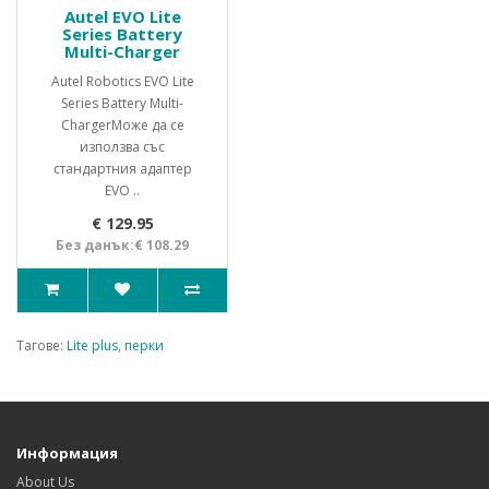
Autel EVO Lite
Series Battery
Multi-Charger
Autel Robotics EVO Lite
Series Battery Multi-
ChargerМоже да се
използва със
стандартния адаптер
EVO ..
€ 129.95
Без данък:€ 108.29
Тагове:
Lite plus
,
перки
Информация
About Us