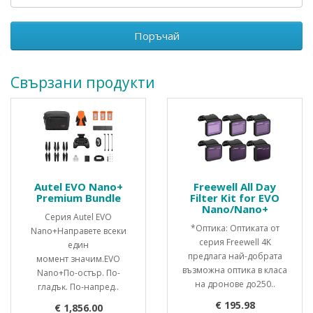
Поръчай
Свързани продукти
Autel EVO Nano+
Freewell All Day
Premium Bundle
Filter Kit for EVO
Nano/Nano+
Серия Autel EVO
*Оптика: Оптиката от
Nano+Направете всеки
серия Freewell 4K
един
предлага най-добрата
момент значим.ЕVО
възможна оптика в класа
Nаnо+Πo-ocтъp. Πo-
на дронове до250..
глaдъĸ. Πo-нaпpeд..
€ 195.98
€ 1,856.00