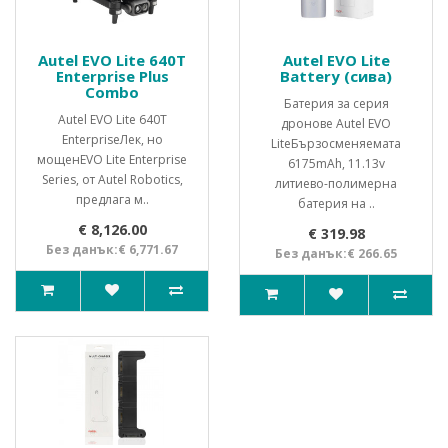
Autel EVO Lite 640T
Autel EVO Lite
Enterprise Plus
Battery (сива)
Combo
Батерия за серия
Autel EVO Lite 640T
дронове Autel EVO
EnterpriseЛек, но
LiteБързосменяемата
мощенEVO Lite Enterprise
6175mAh, 11.13v
Series, от Autel Robotics,
литиево-полимерна
предлага м..
батерия на ..
€ 8,126.00
€ 319.98
Без данък:€ 6,771.67
Без данък:€ 266.65