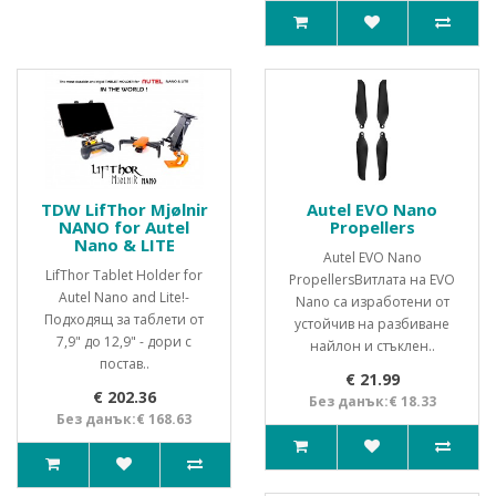
TDW LifThor Mjølnir
Autel EVO Nano
NANO for Autel
Propellers
Nano & LITE
Autel EVO Nano
LifThor Tablet Holder for
PropellersВитлата на EVO
Autel Nano and Lite!-
Nano са изработени от
Подходящ за таблети от
устойчив на разбиване
7,9" до 12,9" - дори с
найлон и стъклен..
постав..
€ 21.99
€ 202.36
Без данък:€ 18.33
Без данък:€ 168.63