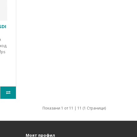
SDI
и
ход,
fps
Показани 1 от 11 | 11 (1 Страници)
Моят профил