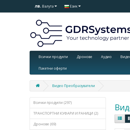
лв.
Валута
Език
Всички продукти
Дронове
Аудио
Виде
Пакетни оферти
Видео Преобразуватели
Всички продукти (297)
Вид
ТРАНСПОРТНИ КУФАРИ И РАНИЦИ (2)
Дронове (69)