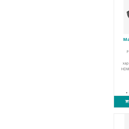
Ma
P
хар
HDMI