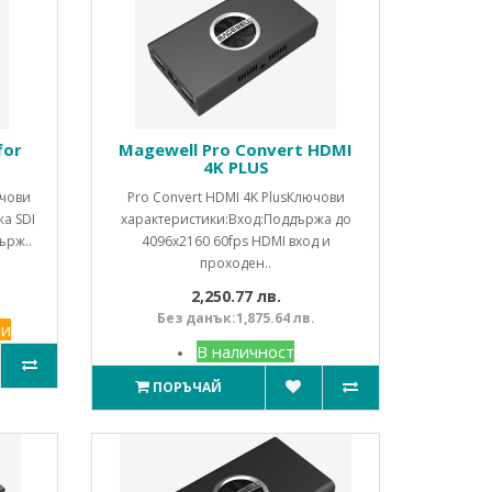
for
Magewell Pro Convert HDMI
4K PLUS
ючови
Pro Convert HDMI 4K PlusКлючови
а SDI
характеристики:Вход:Поддържа до
ърж..
4096x2160 60fps HDMI вход и
проходен..
2,250.77 лв.
Без данък:1,875.64 лв.
ни
В наличност
ПОРЪЧАЙ