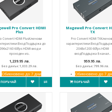
ewell Pro Convert HDMI
Magewell Pro Convert 
Plus
TX
ro Convert HDMI PlusКлючови
Pro Convert HDMI TXКлючо
ктеристики:Вход:Поддържа до
характеристики:Вход:Поддър
096x2160 60fps HDMI вход и
2048x1200 60fps HDMI
проходен из..
входПоддържа 8-канал..
1,239.95 лв.
959.95 лв.
Без данък:1,033.29 лв.
Без данък:799.96 лв.
Обикновено до 7 дни
Обикновено до 7 д
ПОРЪЧАЙ
ПОРЪЧАЙ