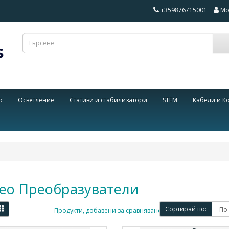
+359876715001
Мо
о
Осветление
Стативи и стабилизатори
STEM
Кабели и К
ео Преобразуватели
Сортирай по:
Продукти, добавени за сравняване: (0)