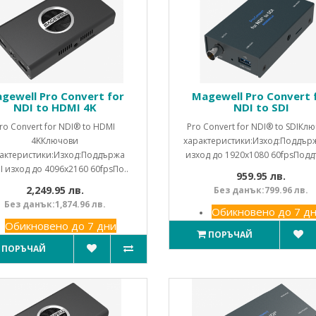
gewell Pro Convert for
Magewell Pro Convert 
NDI to HDMI 4K
NDI to SDI
ro Convert for NDI® to HDMI
Pro Convert for NDI® to SDIКл
4KКлючови
характеристики:Изход:Поддърж
актеристики:Изход:Поддържа
изход до 1920x1080 60fpsПодд
 изход до 4096x2160 60fpsПо..
959.95 лв.
2,249.95 лв.
Без данък:799.96 лв.
Без данък:1,874.96 лв.
Обикновено до 7 д
Обикновено до 7 дни
ПОРЪЧАЙ
ПОРЪЧАЙ