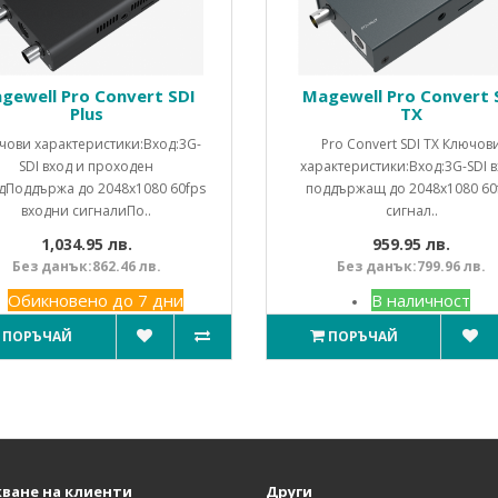
gewell Pro Convert SDI
Magewell Pro Convert 
Plus
TX
чови характеристики:Вход:3G-
Pro Convert SDI TX Ключов
SDI вход и проходен
характеристики:Вход:3G-SDI в
дПоддържа до 2048x1080 60fps
поддържащ до 2048x1080 60
входни сигналиПо..
сигнал..
1,034.95 лв.
959.95 лв.
Без данък:862.46 лв.
Без данък:799.96 лв.
Обикновено до 7 дни
В наличност
ПОРЪЧАЙ
ПОРЪЧАЙ
ване на клиенти
Други