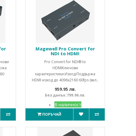
for
Magewell Pro Convert for
NDI to HDMI
ючови
Pro Convert for NDI® to
ържа
HDMIКлючови
080
характеристики:Изход:Поддържа
HDMI изход до 4096x2160 60fps (вкл..
959.95 лв.
Без данък:799.96 лв.
В наличност
ПОРЪЧАЙ