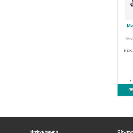
Ma
Клю
изхо
Информация
Обслуж