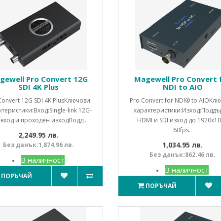
gewell Pro Convert 12G
Magewell Pro Convert 
SDI 4K Plus
NDI to AIO
Convert 12G SDI 4K PlusКлючови
Pro Convert for NDI® to AIOКл
теристики:Вход:Single-link 12G-
характеристики:Изход:Подд
 вход и проходен изходПодд..
HDMI и SDI изход до 1920x1
60fps..
2,249.95 лв.
1,034.95 лв.
Без данък:1,874.96 лв.
Без данък:862.46 лв.
В наличност
В наличност
ПОРЪЧАЙ
ПОРЪЧАЙ