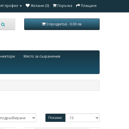
ят профил
Желани (0)
Поръчка
Плащане
0 продукт(а) - 0.00 лв.
онектори
Място за съхранение
Покажи: