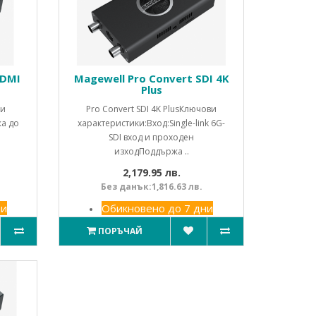
HDMI
Magewell Pro Convert SDI 4K
Plus
ви
Pro Convert SDI 4K PlusКлючови
жа до
характеристики:Вход:Single-link 6G-
SDI вход и проходен
изходПоддържа ..
2,179.95 лв.
Без данък:1,816.63 лв.
ни
Обикновено до 7 дни
ПОРЪЧАЙ