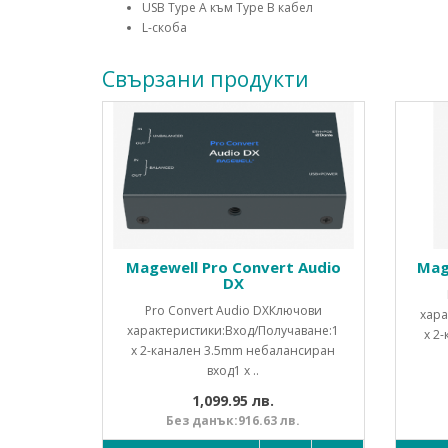
USB Type A към Type B кабел
L-скоба
Свързани продукти
Magewell Pro Convert Audio
Mag
DX
Pro Convert Audio DXКлючови
хара
характеристики:Вход/Получаване:1
x 2
x 2-канален 3.5mm небалансиран
вход1 x ..
1,099.95 лв.
Без данък:916.63 лв.