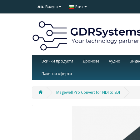
лв.
Валута
Език
Всички продукти
Дронове
Аудио
Виде
Пакетни оферти
Magewell Pro Convert for NDI to SDI