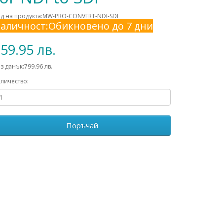
д на продукта:MW-PRO-CONVERT-NDI-SDI
аличност:Обикновено до 7 дни
59.95 лв.
з данък:799.96 лв.
личество:
Поръчай