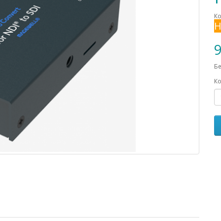
Ко
Н
9
Бе
Ко