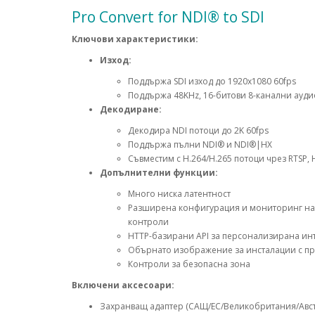
Pro Convert for NDI® to SDI
Ключови характеристики:
Изход:
Поддържа SDI изход до 1920x1080 60fps
Поддържа 48KHz, 16-битови 8-канални ауди
Декодиране:
Декодира NDI потоци до 2K 60fps
Поддържа пълни NDI® и NDI®|HX
Съвместим с H.264/H.265 потоци чрез RTSP, H
Допълнителни функции:
Много ниска латентност
Разширена конфигурация и мониторинг на 
контроли
HTTP-базирани API за персонализирана ин
Обърнато изображение за инсталации с п
Контроли за безопасна зона
Включени аксесоари:
Захранващ адаптер (САЩ/ЕС/Великобритания/Авс