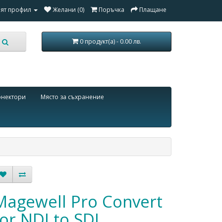
ят профил
Желани (0)
Поръчка
Плащане
0 продукт(а) - 0.00 лв.
онектори
Място за съхранение
Magewell Pro Convert
for NDI to SDI