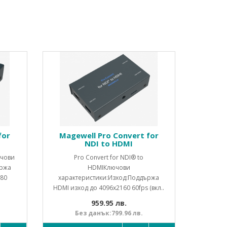
for
Magewell Pro Convert for
NDI to HDMI
ючови
Pro Convert for NDI® to
ържа
HDMIКлючови
080
характеристики:Изход:Поддържа
HDMI изход до 4096x2160 60fps (вкл..
959.95 лв.
Без данък:799.96 лв.