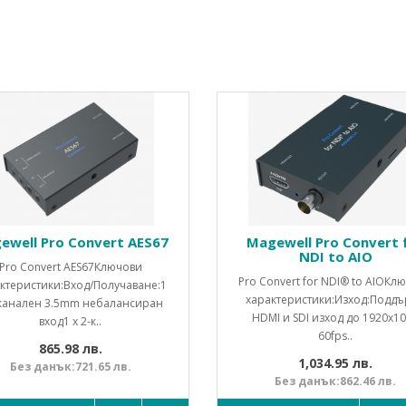
ewell Pro Convert AES67
Magewell Pro Convert 
NDI to AIO
Pro Convert AES67Ключови
Pro Convert for NDI® to AIOКл
ктеристики:Вход/Получаване:1
характеристики:Изход:Подд
-канален 3.5mm небалансиран
HDMI и SDI изход до 1920x1
вход1 x 2-к..
60fps..
865.98 лв.
1,034.95 лв.
Без данък:721.65 лв.
Без данък:862.46 лв.