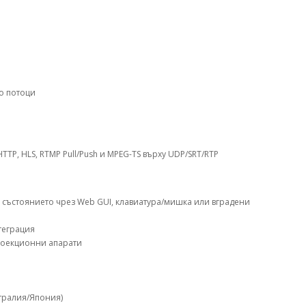
о потоци
TTP, HLS, RTMP Pull/Push и MPEG-TS върху UDP/SRT/RTP
състоянието чрез Web GUI, клавиатура/мишка или вградени
теграция
роекционни апарати
тралия/Япония)