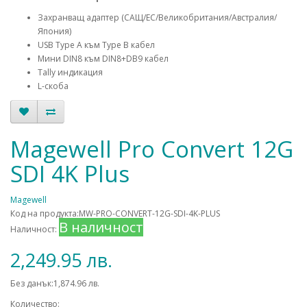
Захранващ адаптер (САЩ/ЕС/Великобритания/Австралия/
Япония)
USB Type A към Type B кабел
Мини DIN8 към DIN8+DB9 кабел
Tally индикация
L-скоба
Magewell Pro Convert 12G
SDI 4K Plus
Magewell
Код на продукта:MW-PRO-CONVERT-12G-SDI-4K-PLUS
В наличност
Наличност:
2,249.95 лв.
Без данък:1,874.96 лв.
Количество: