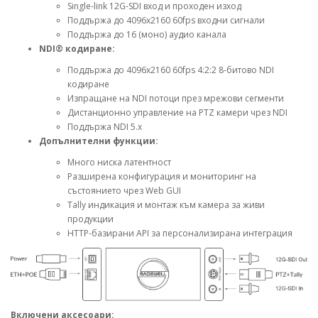
Single-link 12G-SDI вход и проходен изход
Поддържа до 4096x2160 60fps входни сигнали
Поддържа до 16 (моно) аудио канала
NDI® кодиране:
Поддържа до 4096x2160 60fps 4:2:2 8-битово NDI
кодиране
Изпращане на NDI потоци през мрежови сегменти
Дистанционно управление на PTZ камери чрез NDI
Поддържа NDI 5.x
Допълнителни функции:
Много ниска латентност
Разширена конфигурация и мониторинг на
състоянието чрез Web GUI
Tally индикация и монтаж към камера за живи
продукции
HTTP-базирани API за персонализирана интеграция
Включени аксесоари: