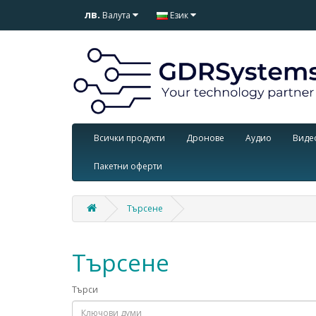
лв.
Валута
Език
Всички продукти
Дронове
Аудио
Виде
Пакетни оферти
Търсене
Търсене
Търси