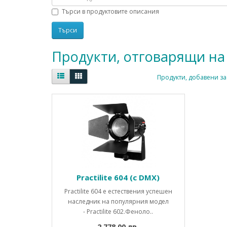
Търси в продуктовите описания
Продукти, отговарящи на
Продукти, добавени за
Practilite 604 (с DMX)
Practilite 604 е естествения успешен
наследник на популярния модел
- Practilite 602.Феноло..
2,778.00 лв.