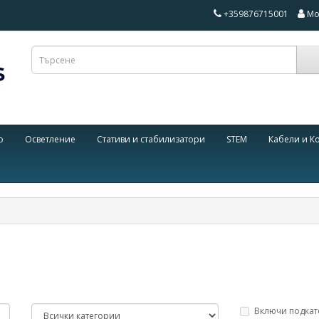
+359876715001
Мо
о
Осветление
Стативи и стабилизатори
STEM
Кабели и К
Включи подкат