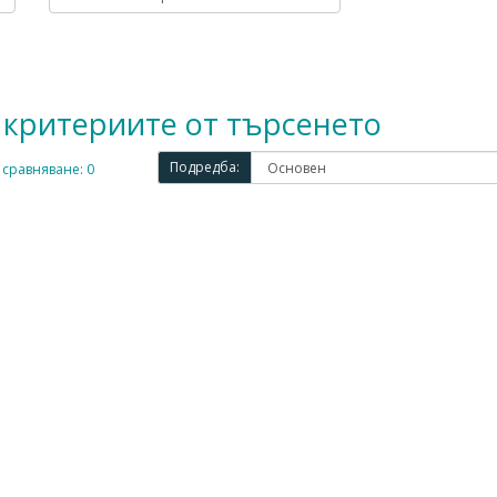
 критериите от търсенето
Подредба:
 сравняване: 0