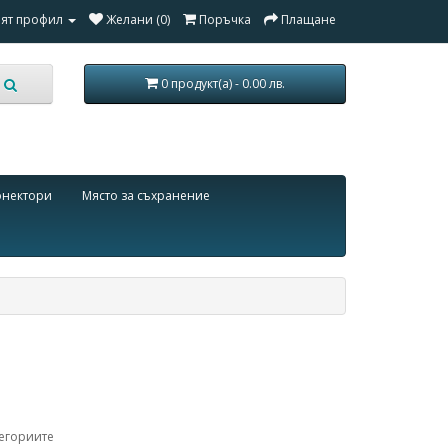
ят профил
Желани (0)
Поръчка
Плащане
0 продукт(а) - 0.00 лв.
онектори
Място за съхранение
егориите