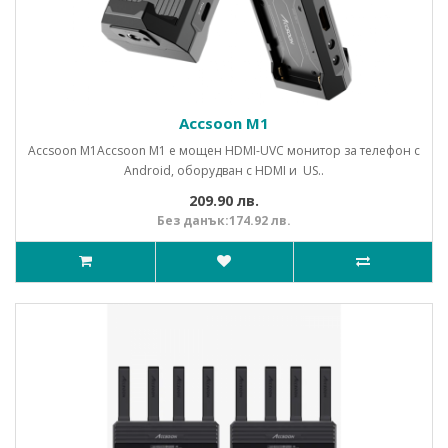
Accsoon M1
Accsoon M1Accsoon M1 е мощен HDMI-UVC монитор за телефон с
Android, оборудван с HDMI и US..
209.90 лв.
Без данък:174.92 лв.