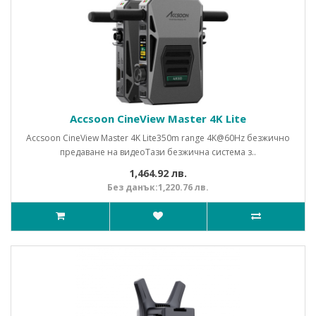
Accsoon CineView Master 4K Lite
Accsoon CineView Master 4K Lite350m range 4K@60Hz безжично
предаване на видеоТази безжична система з..
1,464.92 лв.
Без данък:1,220.76 лв.