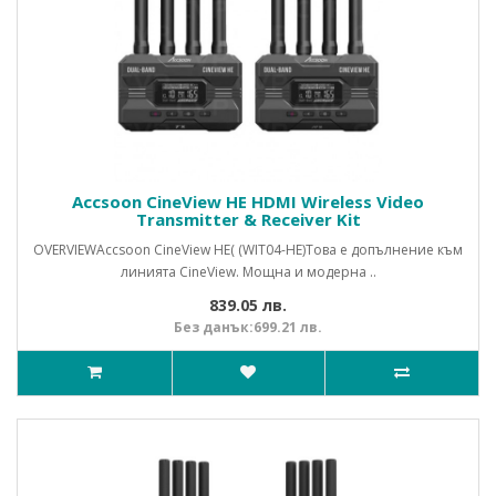
Accsoon CineView HE HDMI Wireless Video
Transmitter & Receiver Kit
OVERVIEWAccsoon CineView HE( (WIT04-HE)Това e допълнение към
линията CineView. Мощна и модерна ..
839.05 лв.
Без данък:699.21 лв.