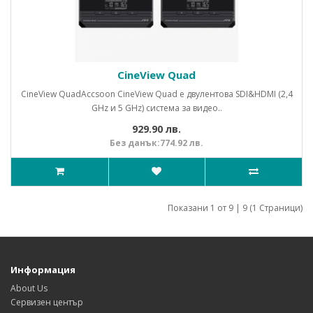
CineView Quad
CineView QuadAccsoon CineView Quad е двулентова SDI&HDMI (2,4
GHz и 5 GHz) система за видео..
929.90 лв.
Без данък:774.92 лв.
Показани 1 от 9 | 9 (1 Страници)
Информация
About Us
Сервизен център