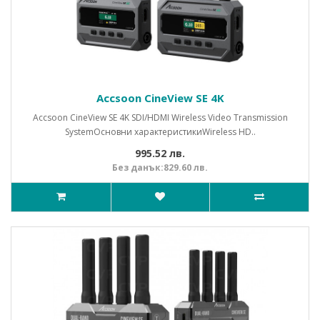
Accsoon CineView SE 4K
Accsoon CineView SE 4K SDI/HDMI Wireless Video Transmission
System Основни характеристикиWireless HD..
995.52 лв.
Без данък:829.60 лв.