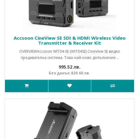
Accsoon CineView SE SDI & HDMI Wireless Video
Transmitter & Receiver Kit
OVERVIEWAccsoon WIT04-SE (WIT04SE) CineView SE видео
предавателна система. Това най-ново допълнение ..
995.52 лв.
Без данък:829.60 лв.