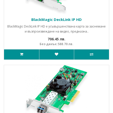
BlackMagic DeckLink IP HD
BlackMagic DeckLink IP HD е усъвършенствана карта за заснемане
и възпроизвеждане на видео, предназна..
706.45 лв.
Без данък:588.70 лв.