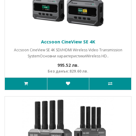
Accsoon CineView SE 4K
Accsoon CineView SE 4K SDI/HDMI Wireless Video Transmission
System Основни характеристикиWireless HD..
995.52 лв.
Без данък:829.60 лв.