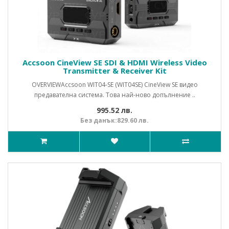
Accsoon CineView SE SDI & HDMI Wireless Video
Transmitter & Receiver Kit
OVERVIEWAccsoon WIT04-SE (WIT04SE) CineView SE видео
предавателна система. Това най-ново допълнение ..
995.52 лв.
Без данък:829.60 лв.