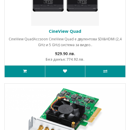
CineView Quad
CineView QuadAccsoon CineView Quad е двулентова SDI&HDMI (2,4
GHz и 5 GHz) система за видео..
929.90 лв.
Без данък:774.92 лв.