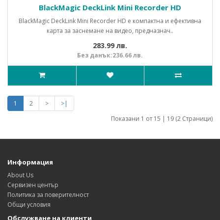
BlackMagic DeckLink Mini Recorder HD
BlackMagic DeckLink Mini Recorder HD е компактна и ефективна
карта за заснемане на видео, предназнач..
283.99 лв.
Без данък:236.66 лв.
1
2
>
>|
Показани 1 от 15 | 19 (2 Страници)
Информация
About Us
Сервизен център
Политика за поверителност
Общи условия
Обслужване на клиенти