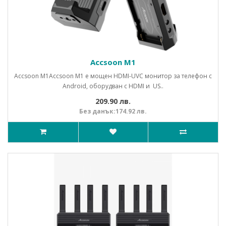
Accsoon M1
Accsoon M1Accsoon M1 е мощен HDMI-UVC монитор за телефон с
Android, оборудван с HDMI и US..
209.90 лв.
Без данък:174.92 лв.