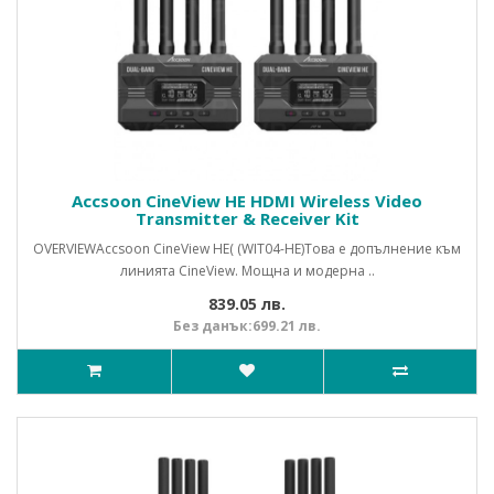
Accsoon CineView HE HDMI Wireless Video
Transmitter & Receiver Kit
OVERVIEWAccsoon CineView HE( (WIT04-HE)Това e допълнение към
линията CineView. Мощна и модерна ..
839.05 лв.
Без данък:699.21 лв.