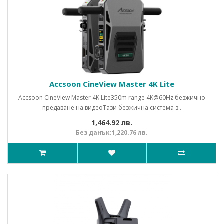
Accsoon CineView Master 4K Lite
Accsoon CineView Master 4K Lite350m range 4K@60Hz безжично
предаване на видеоТази безжична система з..
1,464.92 лв.
Без данък:1,220.76 лв.