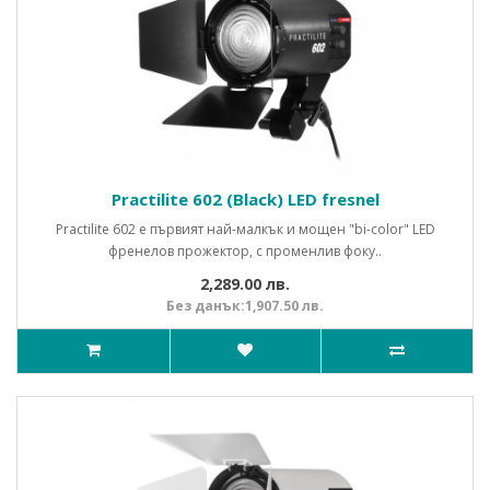
Practilite 602 (Black) LED fresnel
Practilite 602 е първият най-малкък и мощен "bi-color" LED
френелов прожектор, с променлив фоку..
2,289.00 лв.
Без данък:1,907.50 лв.