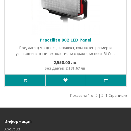
Practilite 802 LED Panel
Предлагащ мощност, гъвкавост, компактен размер и
усъвършенствани технологични характеристики, Bi-Col..
2,558.00 лв.
Без данък:2,131.67 лв.
Показани 1 от 5 | 5 (1 Страници)
Информация
About Us