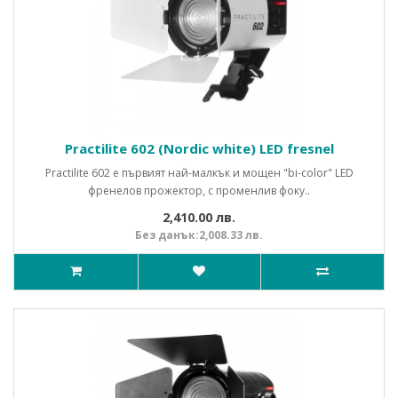
Practilite 602 (Nordic white) LED fresnel
Practilite 602 е първият най-малкък и мощен "bi-color" LED
френелов прожектор, с променлив фоку..
2,410.00 лв.
Без данък:2,008.33 лв.