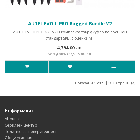
AUTEL EVO II PRO Rugged Bundle V2
AUTEL EVO II PRO 6K -V2 В комплекта твърд куфар по военнен
стандарт SKB, с оценка MI..
4,794.00 лв.
Без данък:3,995.00 лв.
Показани 1 от 9 | 9 (1 Страници)
Информация
About Us
Сервизен център
Политика за поверителност
Общи условия