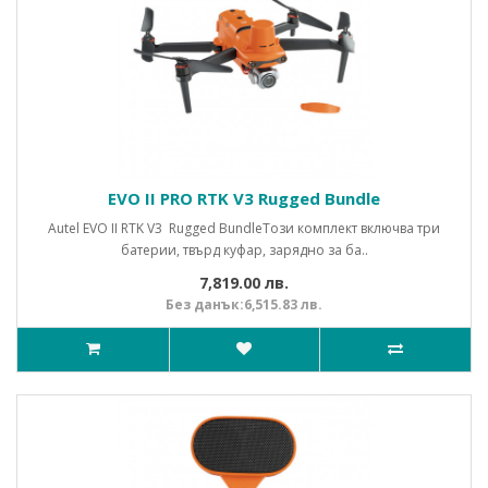
EVO II PRO RTK V3 Rugged Bundle
Autel EVO II RTK V3 Rugged BundleТози комплект включва три
батерии, твърд куфар, зарядно за ба..
7,819.00 лв.
Без данък:6,515.83 лв.