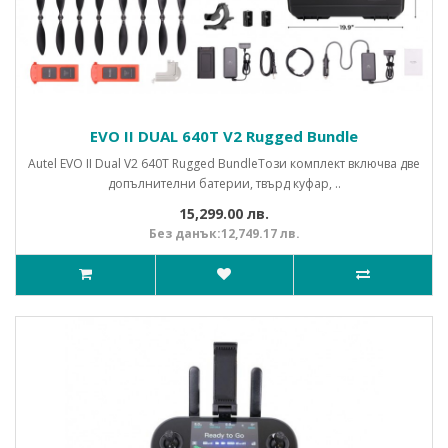
EVO II DUAL 640Т V2 Rugged Bundle
Autel EVO II Dual V2 640Т Rugged BundleТози комплект включва две
допълнителни батерии, твърд куфар, ..
15,299.00 лв.
Без данък:12,749.17 лв.