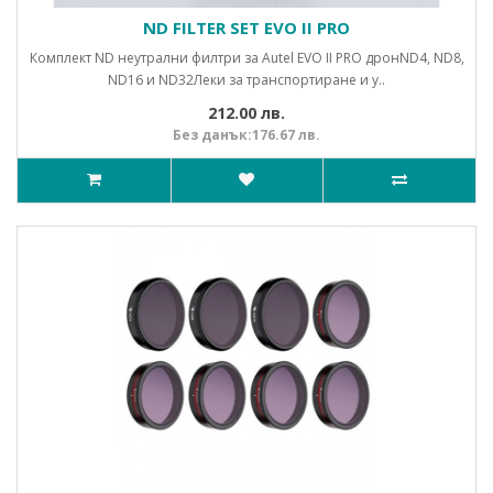
ND FILTER SET EVO II PRO
Комплект ND неутрални филтри за Autel EVO II PRO дронND4, ND8,
ND16 и ND32Леки за транспортиране и у..
212.00 лв.
Без данък:176.67 лв.