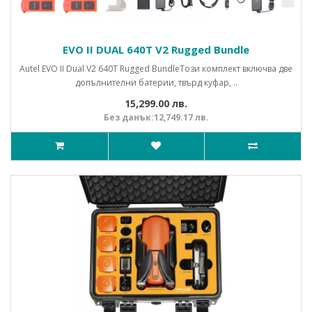
EVO II DUAL 640Т V2 Rugged Bundle
Autel EVO II Dual V2 640Т Rugged BundleТози комплект включва две
допълнителни батерии, твърд куфар, ..
15,299.00 лв.
Без данък:12,749.17 лв.