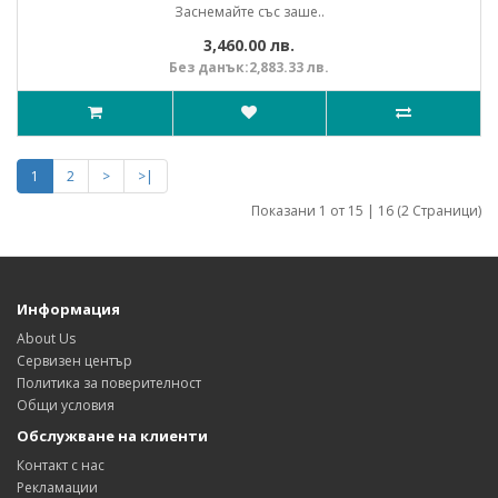
Заснемайте със заше..
3,460.00 лв.
Без данък:2,883.33 лв.
1
2
>
>|
Показани 1 от 15 | 16 (2 Страници)
Информация
About Us
Сервизен център
Политика за поверителност
Общи условия
Обслужване на клиенти
Контакт с нас
Рекламации