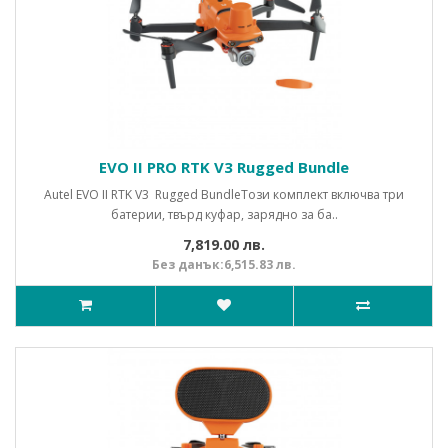
EVO II PRO RTK V3 Rugged Bundle
Autel EVO II RTK V3 Rugged BundleТози комплект включва три
батерии, твърд куфар, зарядно за ба..
7,819.00 лв.
Без данък:6,515.83 лв.