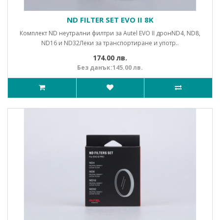
ND FILTER SET EVO II 8K
Комплект ND неутрални филтри за Autel EVO II дронND4, ND8,
ND16 и ND32Леки за транспортиране и употр..
174.00 лв.
Без данък:145.00 лв.