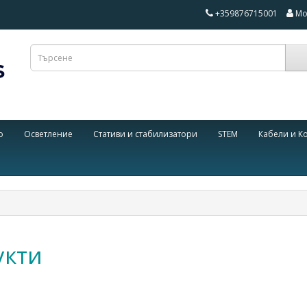
+359876715001
Мо
о
Осветление
Стативи и стабилизатори
STEM
Кабели и К
укти