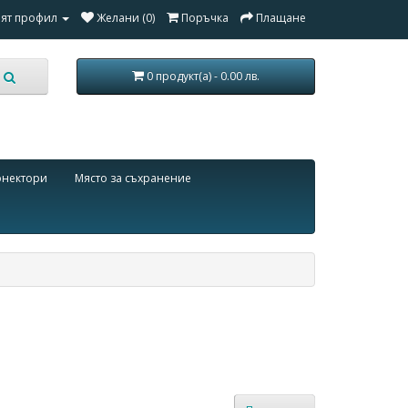
ят профил
Желани (0)
Поръчка
Плащане
0 продукт(а) - 0.00 лв.
онектори
Място за съхранение