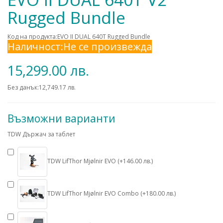
Rugged Bundle
Код на продукта:EVO II DUAL 640Т Rugged Bundle
Наличност:Не се произвежда
15,299.00 лв.
Без данък:12,749.17 лв.
Възможни варианти
TDW Държач за таблет
TDW LifThor Mjølnir EVO (+146.00 лв.)
TDW LifThor Mjølnir EVO Combo (+180.00 лв.)