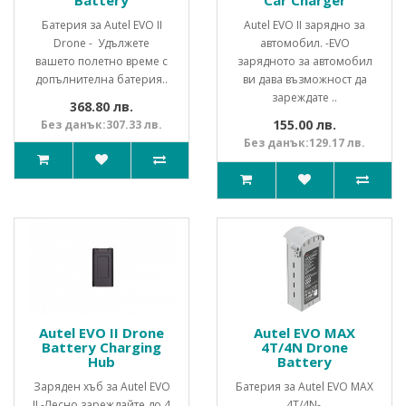
Батерия за Autel EVO II
Autel EVO II зарядно за
Drone - Удължете
автомобил. -EVO
вашето полетно време с
зарядното за автомобил
допълнителна батерия..
ви дава възможност да
зареждате ..
368.80 лв.
155.00 лв.
Без данък:307.33 лв.
Без данък:129.17 лв.
Autel EVO II Drone
Autel EVO MAX
Battery Charging
4T/4N Drone
Hub
Battery
Заряден хъб за Autel EVO
Батерия за Autel EVO MAX
II -Лесно зареждайте до 4
4T/4N-