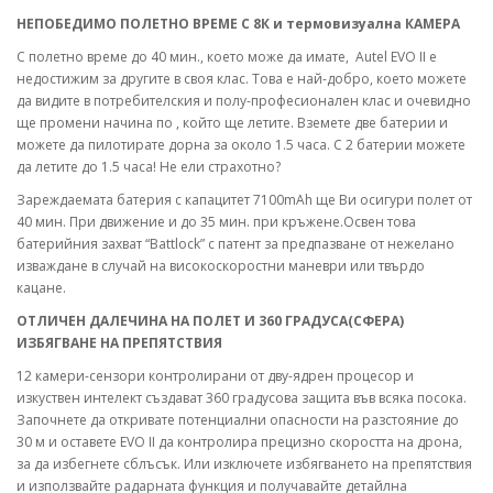
НЕПОБЕДИМО ПОЛЕТНО ВРЕМЕ С 8К и термовизуална КАМЕРА
С полетно време до 40 мин., което може да имате, Autel EVO II e
недостижим за другите в своя клас. Това е най-добро, което можете
да видите в потребителския и полу-професионален клас и очевидно
ще промени начина по , който ще летите. Вземете две батерии и
можете да пилотирате дорна за около 1.5 часа. С 2 батерии можете
да летите до 1.5 часа! Не ели страхотно?
Зареждаемата батерия с капацитет 7100mAh ще Ви осигури полет от
40 мин. При движение и до 35 мин. при кръжене.Освен това
батерийния захват “Battlock” с патент за предпазване от нежелано
изваждане в случай на високоскоростни маневри или твърдо
кацане.
ОТЛИЧЕН ДАЛЕЧИНА НА ПОЛЕТ И 360 ГРАДУСА(СФЕРА)
ИЗБЯГВАНЕ НА ПРЕПЯТСТВИЯ
12 камери-сензори контролирани от дву-ядрен процесор и
изкуствен интелект създават 360 градусова защита във всяка посока.
Започнете да откривате потенциални опасности на разстояние до
30 м и оставете EVO II да контролира прецизно скоростта на дрона,
за да избегнете сблъсък. Или изключете избягването на препятствия
и използвайте радарната функция и получавайте детайлна