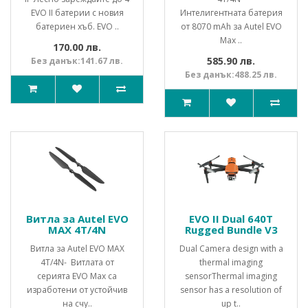
EVO II батерии с новия
Интелигентната батерия
батериен хъб. EVO ..
от 8070 mAh за Autel EVO
Max ..
170.00 лв.
585.90 лв.
Без данък:141.67 лв.
Без данък:488.25 лв.
Витла за Autel EVO
EVO II Dual 640T
MAX 4T/4N
Rugged Bundle V3
Витла за Autel EVO MAX
Dual Camera design with a
4T/4N- Витлата от
thermal imaging
серията EVO Max са
sensorThermal imaging
изработени от устойчив
sensor has a resolution of
на счу..
up t..