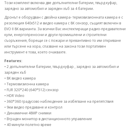
Този комплект включва две допълнителни батерии, твърд куфар,
зарядно за автомобил и заряден хъб за 4 батерии.
Дронът е оборудван с двойна камера- термовизионната камера е с
резолюция 640x512 и видео камера с 8К сензор, същият включен в
EVO II 8K варианта. За всички Вас инспектиращи радио-предавателни
кули, енергопреносни и други промишлени и строителни
съоръжения, борещи се с пожари и превантивно то им откриване
или търсене на хора, спазване на закона този портативен
инструмент е това, което очаквахте.
Features:
• 2 допълнителни батерии, твърд куфар , зарядно за автомобил и
заряден хъб
• 8K видео камера
• Термовизионна камера
• FLIR 320*240 (640*512) сензор
• HDR Video
• 360*360 градусово наблюдение за избягване на препятствия
• 9км видео предаване и контрол
• Динамични 48MP снимки
• Вграден монитор в дистанционното управление
• 40 минути полетно време