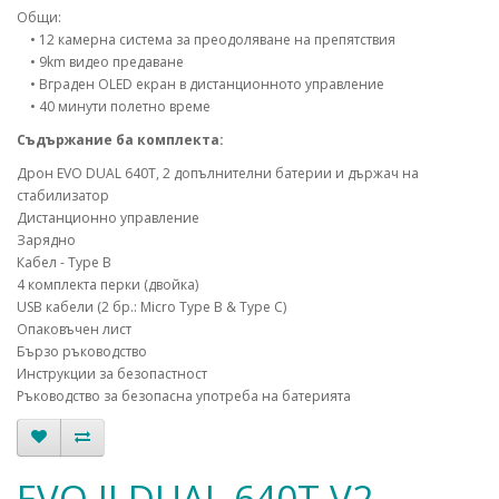
Общи:
• 12 камерна система за преодоляване на препятствия
• 9km видео предаване
• Вграден OLED екран в дистанционното управление
• 40 минути полетно време
Съдържание ба комплекта:
Дрон EVO DUAL 640Т, 2 допълнителни батерии и държач на
стабилизатор
Дистанционно управление
Зарядно
Кабел - Type B
4 комплекта перки (двойка)
USB кабели (2 бр.: Micro Type B & Type C)
Опаковъчен лист
Бързо ръководство
Инструкции за безопастност
Ръководство за безопасна употреба на батерията
EVO II DUAL 640Т V2