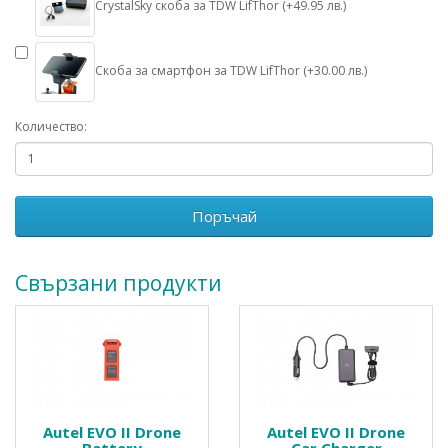
CrystalSky скоба за TDW LifThor (+49.95 лв.)
Скоба за смартфон за TDW LifThor (+30.00 лв.)
Количество:
Поръчай
Свързани продукти
Autel EVO II Drone
Autel EVO II Drone
Battery
Car Charger