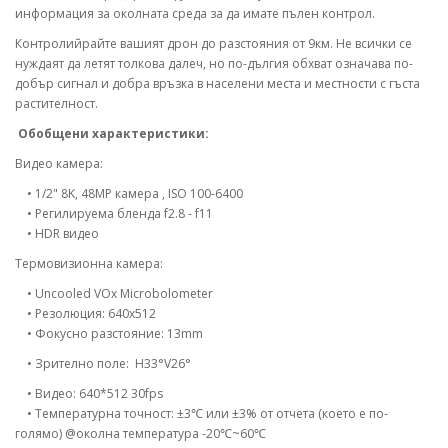
информация за околната среда за да имате пълен контрол.
Контролийрайте вашият дрон до разстояния от 9км. Не всички се
нуждаят да летят толкова далеч, но по-дългия обхват означава по-
добър сигнал и добра връзка в населени места и местности с гъста
растителност.
Обобщени характеристики:
Видео камера:
• 1/2" 8K, 48MP камера , ISO 100-6400
• Регилируема бленда f2.8 - f11
• HDR видео
Термовизионна камера:
• Uncooled VOx Microbolometer
• Резолюция: 640x512
• Фокусно разстояние: 13mm
• Зрително поле: H33°V26°
• Видео: 640*512 30fps
• Температурна точност: ±3℃ или ±3% от отчета (което е по-
голямо) @околна температура -20℃~60℃