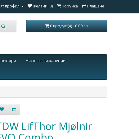
ят профил
Желани (0)
Поръчка
Плащане
0 продукт(а) - 0.00 лв.
онектори
Място за съхранение
TDW LifThor Mjølnir
EVO Combo