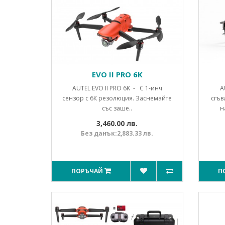
EVO II PRO 6K
AUTEL EVO II PRO 6K - С 1-инч
A
сензор с 6К резолюция. Заснемайте
сгъв
със заше..
н
3,460.00 лв.
Без данък:2,883.33 лв.
ПОРЪЧАЙ
П