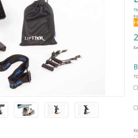
Th
Ко
Н
2
Бе
В
TD
Ко