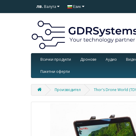
лв.
Валута
Език
Всички продукти
Дронове
Аудио
Виде
Пакетни оферти
Производител
Thor's Drone World (TD