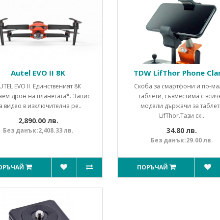
Autel EVO II 8K
TDW LifThor Phone Cl
UTEL EVO II Единственият 8К
Скоба за смартфони и по-ма
аем дрон на планетата*. Запис
таблети, съвместима с всич
а видео в изключителна ре..
модели държачи за таблет
LifThor.Тази ск..
2,890.00 лв.
34.80 лв.
Без данък:2,408.33 лв.
Без данък:29.00 лв.
ОРЪЧАЙ
ПОРЪЧАЙ