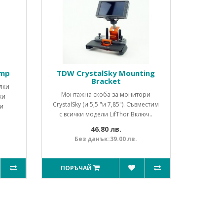
amp
TDW CrystalSky Mounting
Bracket
лки
Монтажна скоба за монитори
ки
CrystalSky (и 5,5 "и 7,85"). Съвместим
и
с всички модели LifThor.Включ..
46.80 лв.
Без данък:39.00 лв.
ПОРЪЧАЙ