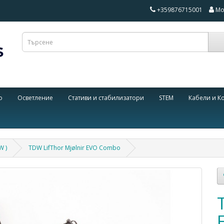
+359876715001
Мо
о
Осветление
Стативи и стабилизатори
STEM
Кабели и К
W )
TDW LifThor Mjølnir EVO Combo