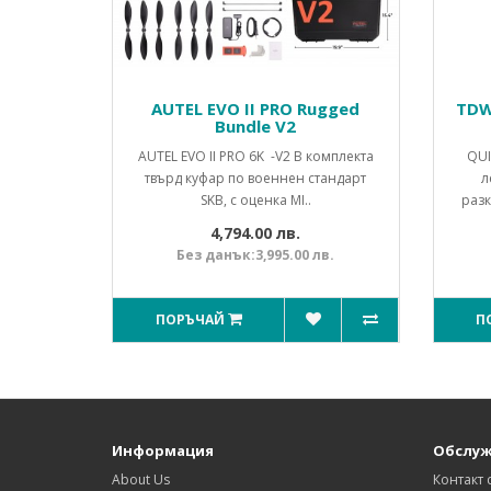
AUTEL EVO II PRO Rugged
TDW
Bundle V2
AUTEL EVO II PRO 6K -V2 В комплекта
QUI
твърд куфар по военнен стандарт
л
SKB, с оценка MI..
раз
4,794.00 лв.
Без данък:3,995.00 лв.
ПОРЪЧАЙ
П
Информация
Обслуж
About Us
Контакт 