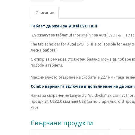
Описание
Таблет държач за Autel EVO I & II
-
Държачът за таблет LifThor Mjølnir за Autel EVO I & II е 
The tablet holder for Autel EVO I & II is collapsible for eas
Лесна работа!
С отвор за ремък за страхотен баланс! Може да побере вся
подобни таблети.
Максималното отваряне на скобата е 227 мм - така че лес
Combo варианта включва в допълнение на държач
Чанта за съхранение Lanyard с "quick-clip" 3x ConnecThor
продукти), USB2.0 към mini USB (за по-стари Android прод
Pro)
Свързани продукти