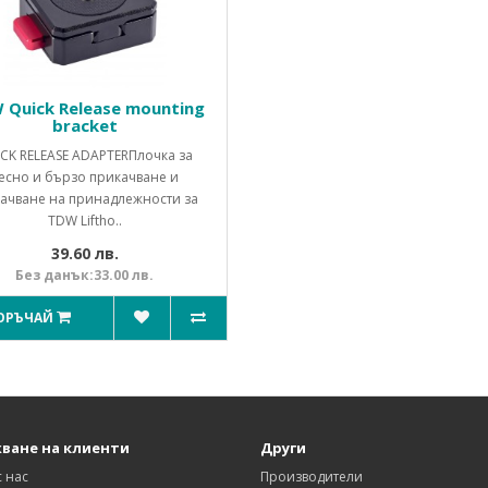
 Quick Release mounting
bracket
CK RELEASE ADAPTERПлочка за
есно и бързо прикачване и
качване на принадлежности за
TDW Liftho..
39.60 лв.
Без данък:33.00 лв.
ОРЪЧАЙ
ване на клиенти
Други
с нас
Производители