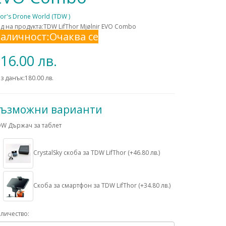
or's Drone World (TDW )
д на продукта:TDW LifThor Mjølnir EVO Combo
аличност:Очаква се
16.00 лв.
з данък:180.00 лв.
ъзможни варианти
W Държач за таблет
CrystalSky скоба за TDW LifThor (+46.80 лв.)
Скоба за смартфон за TDW LifThor (+34.80 лв.)
личество: