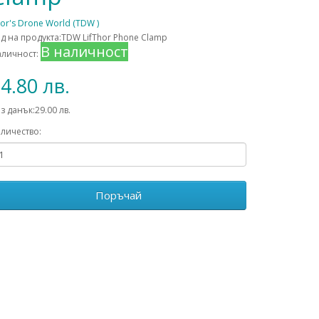
or's Drone World (TDW )
д на продукта:TDW LifThor Phone Clamp
В наличност
аличност:
4.80 лв.
з данък:29.00 лв.
личество:
Поръчай