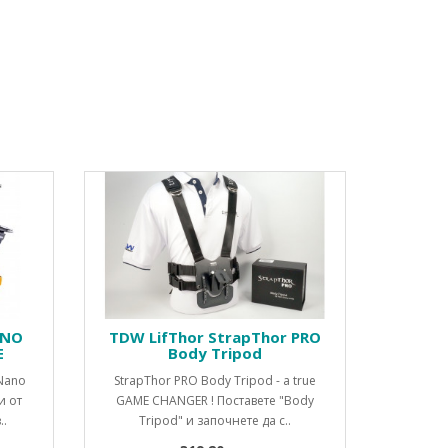
ANO
TDW LifThor StrapThor PRO
E
Body Tripod
 Nano
StrapThor PRO Body Tripod - a true
и от
GAME CHANGER ! Поставете "Body
..
Tripod" и започнете да с..