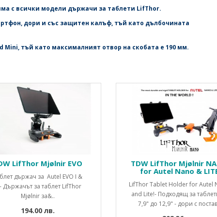
ма с всички модели държачи за таблети LifThor.
артфон, дори и със защитен калъф, тъй като дълбочината
 Mini, тъй като максималният отвор на скобата е 190 мм.
DW LifThor Mjølnir EVO
TDW LifThor Mjølnir N
for Autel Nano & LIT
блет държач за Autel EVO I &
LifThor Tablet Holder for Autel
 - Държачът за таблет LifThor
and Lite!- Подходящ за таблет
Mjølnir за&..
7,9" до 12,9" - дори с постав
194.00 лв.