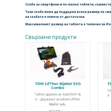
Скоба за смартфони и по-малки таблети, съвмести
Тази скоба може да поддържа всеки размер на см
на скобата е повече от достатъчна.
Максималният размер на таблета е типичен за iPad
Свързани продукти
TDW LifThor Mjølnir EVO
T
Combo
Та
Таблет държач за Autel EVO I &
II
II - Държачът за таблет LifThor
Mjølnir за&..