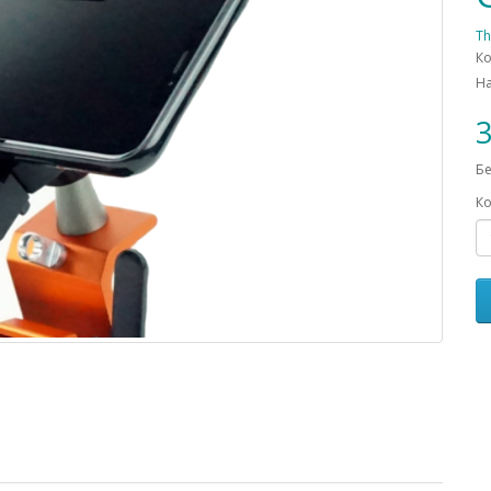
Th
Ко
Н
3
Бе
Ко