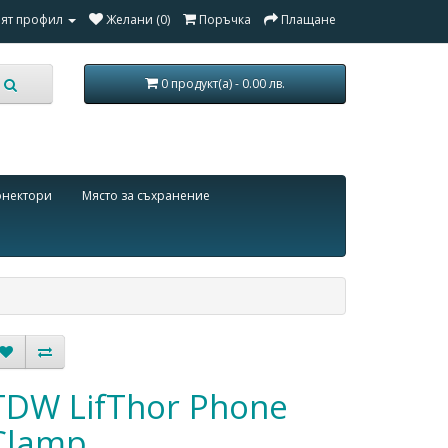
ят профил
Желани (0)
Поръчка
Плащане
0 продукт(а) - 0.00 лв.
онектори
Място за съхранение
TDW LifThor Phone
Clamp