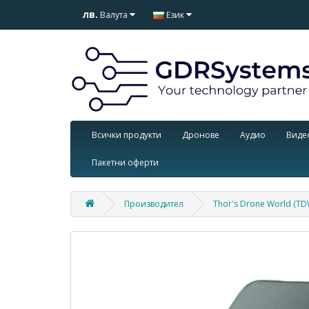
лв.
Валута
Език
Всички продукти
Дронове
Аудио
Виде
Пакетни оферти
Производител
Thor's Drone World (TD