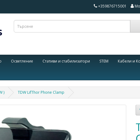
+359876715001
Мо
о
Осветление
Стативи и стабилизатори
STEM
Кабели и К
W )
TDW LifThor Phone Clamp