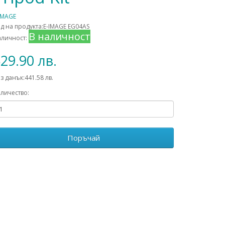
IMAGE
д на продукта:E-IMAGE EG04AS
В наличност
аличност:
29.90 лв.
з данък:441.58 лв.
личество:
Поръчай