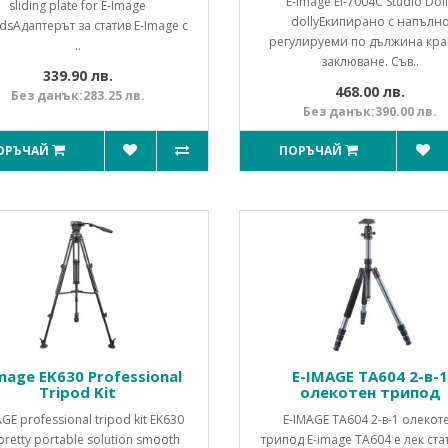
E-image EI-7004C Studio Dol
sliding plate for E-Image
dollyЕкипирано с напълн
dsАдаптерът за статив E-Image с
регулируеми по дължина кра
..
заклюване. Съв..
339.90 лв.
468.00 лв.
Без данък:283.25 лв.
Без данък:390.00 лв.
ОРЪЧАЙ
ПОРЪЧАЙ
mage EK630 Professional
E-IMAGE TA604 2-в-
Tripod Kit
олекотен трипод
AGE professional tripod kit EK630
E-IMAGE TA604 2-в-1 олекот
 pretty portable solution smooth
трипод E-image TA604 е лек ста