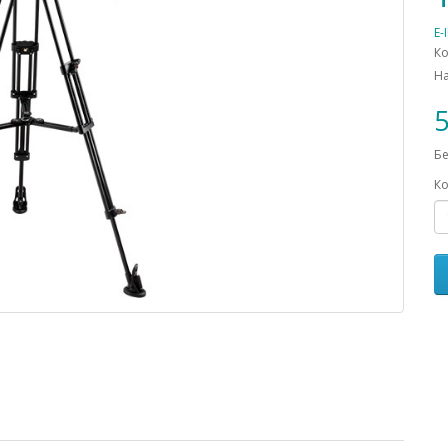
E-
Ко
Н
5
Бе
Ко