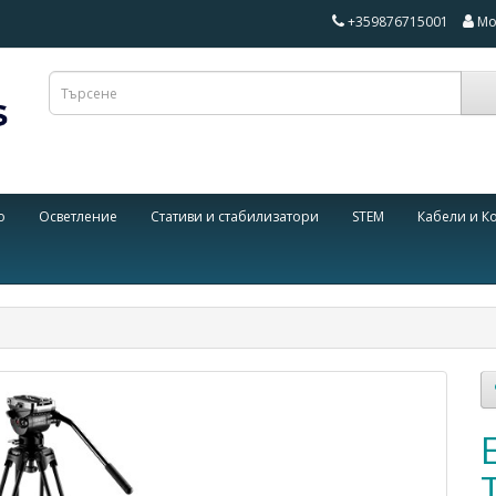
+359876715001
Мо
о
Осветление
Стативи и стабилизатори
STEM
Кабели и К