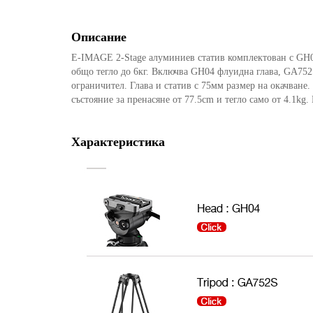
Описание
E-IMAGE 2-Stage алуминиев статив комплектован с GH04
общо тегло до 6кг. Включва GH04 флуидна глава, GA752
ограничител. Глава и статив с 75мм размер на окачване. 
състояние за пренасяне от 77.5cm и тегло само от 4.1kg.
Характеристика