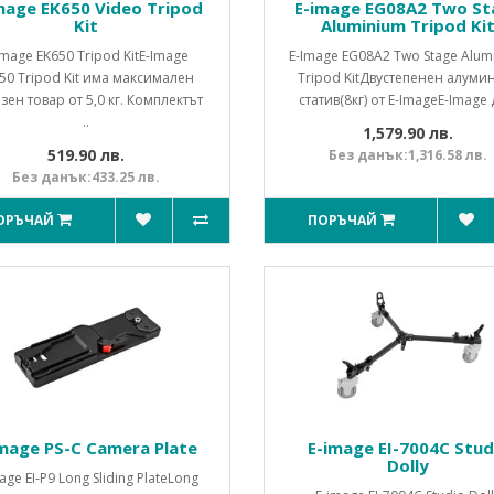
mage EK650 Video Tripod
E-image EG08A2 Two St
Kit
Aluminium Tripod Ki
Image EK650 Tripod KitE-Image
E-Image EG08A2 Two Stage Alum
50 Tripod Kit има максимален
Tripod KitДвустепенен алуми
зен товар от 5,0 кг. Комплектът
статив(8кг) от E-ImageE-Image д
..
1,579.90 лв.
519.90 лв.
Без данък:1,316.58 лв.
Без данък:433.25 лв.
ОРЪЧАЙ
ПОРЪЧАЙ
image PS-C Camera Plate
E-image EI-7004C Stud
Dolly
age EI-P9 Long Sliding PlateLong