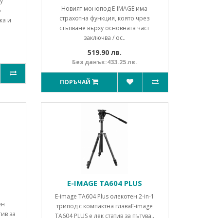
ly
Новият монопод E-IMAGE има
о
страхотна функция, която чрез
ка и
стъпване върху основната част
заключва / ос..
519.90 лв.
Без данък:433.25 лв.
ПОРЪЧАЙ
1
E-IMAGE TA604 PLUS
E-image TA604 Plus олекотен 2-in-1
ен
трипод с компактна главаE-image
тив за
TA604 PLUS е лек статив за пътува..