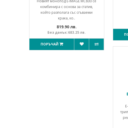
Новият монопод E-IMAGE MC800 се
комбинира с основа за статив,
който разполага със сгъваеми
крака, ко..
819.90 лв.
Без данък:683.25 лв.
П
ПОРЪЧАЙ
E
трип
ре