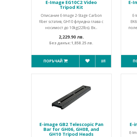
E-Image EG10C2 Video
E-I
Tripod Kit
Описание E-Image 2-Stage Carbon
E-
fiber sстатив, GH10 флуидна глава с
EK6
носимост до 10kg(22lbs). Вк..
поле
2,229.90 лв.
Без данък:1,858.25 лв.
ПОРЪЧАЙ
П
E-image GB2 Telescopic Pan
E-
Bar for GH06, GH08, and
E-Im
GH10 Tripod Heads