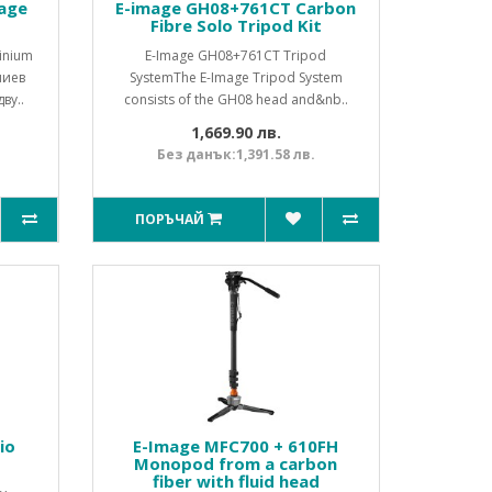
age
E-image GH08+761CT Carbon
t
Fibre Solo Tripod Kit
inium
E-Image GH08+761CT Tripod
ниев
SystemThe E-Image Tripod System
ву..
consists of the GH08 head and&nb..
1,669.90 лв.
Без данък:1,391.58 лв.
ПОРЪЧАЙ
io
E-Image MFC700 + 610FH
Monopod from a carbon
fiber with fluid head