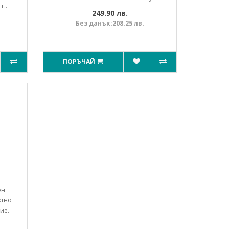
г..
249.90 лв.
Без данък:208.25 лв.
ПОРЪЧАЙ
1
ен
ктно
ие.