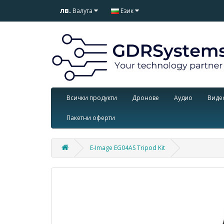
лв.
Валута
Език
Всички продукти
Дронове
Аудио
Виде
Пакетни оферти
E-Image EG04AS Tripod Kit