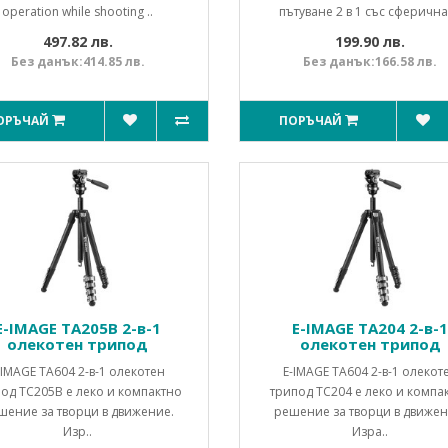
operation while shooting ..
пътуване 2 в 1 със сферична 
497.82 лв.
199.90 лв.
Без данък:414.85 лв.
Без данък:166.58 лв.
ОРЪЧАЙ
ПОРЪЧАЙ
E-IMAGE TA205B 2-в-1
E-IMAGE TA204 2-в-
олекотен трипод
олекотен трипод
-IMAGE TA604 2-в-1 олекотен
E-IMAGE TA604 2-в-1 олекот
од TC205B е леко и компактно
трипод TC204 е леко и компа
шение за творци в движение.
решение за творци в движен
Изр..
Изра..