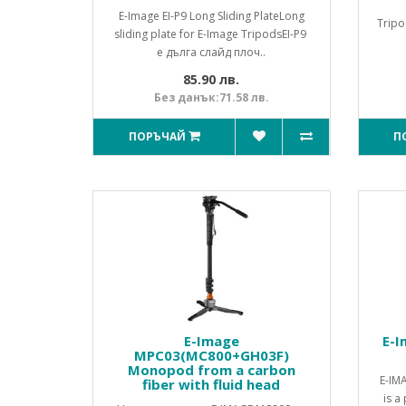
E-Image EI-P9 Long Sliding PlateLong
Tripo
sliding plate for E-Image TripodsEI-P9
е дълга слайд плоч..
85.90 лв.
Без данък:71.58 лв.
ПОРЪЧАЙ
П
E-Image
E-I
MPC03(MC800+GH03F)
Monopod from a carbon
E-IM
fiber with fluid head
is a