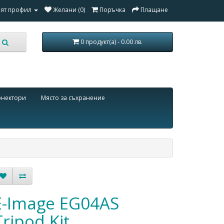
ят профил
Желани (0)
Поръчка
Плащане
0 продукт(а) - 0.00 лв.
онектори
Място за съхранение
E-Image EG04AS
Tripod Kit