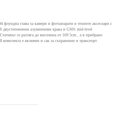
 флуидна глава за камери и фотоапарати и техните аксесоари с
S двустепененни алуминиеви крака и GS01 mid-level
Стативът се разтяга до височина от 169.5cm , а в прибрано
 В комплекта е включен и сак за съхранение и транспорт.