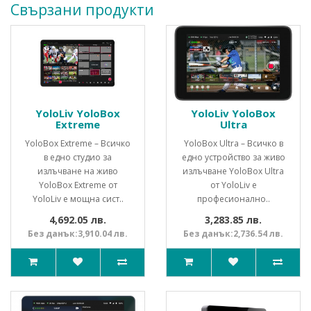
Свързани продукти
YoloLiv YoloBox
YoloLiv YoloBox
Extreme
Ultra
YoloBox Extreme – Всичко
YoloBox Ultra – Всичко в
в едно студио за
едно устройство за живо
излъчване на живо
излъчване YoloBox Ultra
YoloBox Extreme от
от YoloLiv е
YoloLiv е мощна сист..
професионално..
4,692.05 лв.
3,283.85 лв.
Без данък:3,910.04 лв.
Без данък:2,736.54 лв.