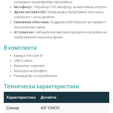
охлаждане предотвратява прегряване.
Автофокус:
Ултрабърз ToF автофокус за мигновена острота.
Двоен нативен ISO:
Превъзходно представяне при ниска
осветеност с ясни детайли.
Сменяеми обективи:
Поддържа M43 байонет за гъвкавост
при различни сцени.
AI Composer:
Автоматична цветова корекция и настройка на
изображението в реално време.
В комплекта
Камера YoloCam S7
USB-C кабел
Маркетинг комплект
Брошура на продукта
Ръководство за потребителя
Технически характеристики
Характеристика
Детайли
Сензор
4/3″ CMOS