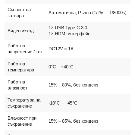
Скорост на
Автоматична, Ръчна (1/25s – 1/8000s)
затвора
1× USB Type-C 3.0
Видео изход
1× HDMI интерфейс
Работно
DC12V ⎓ 1A
напрежение / ток
Работна
0°C – +40°C
температура
Работна
15% – 80%, без конденз
влажност
Температура на
-10°C – +45°C
съхранение
Влажност при
15% – 85%, без конденз
съхранение