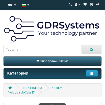
лв.
0 продукт(а) - 0.00 лв.
Категории
Производител
YoloLiv
YoloLiv YoloCam S7