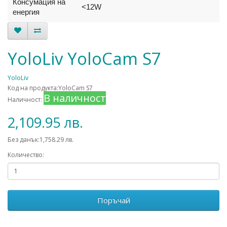
Консумация на
<12W
енергия
YoloLiv YoloCam S7
YoloLiv
Код на продукта:YoloCam S7
В наличност
Наличност:
2,109.95 лв.
Без данък:1,758.29 лв.
Количество:
Поръчай