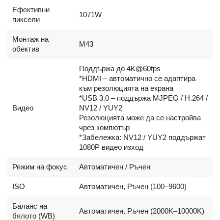
Ефективни
1071W
пиксели
Монтаж на
M43
обектив
Поддържа до 4K@60fps
*HDMI – автоматично се адаптира
към резолюцията на екрана
*USB 3.0 – поддържа MJPEG / H.264 /
Видео
NV12 / YUY2
Резолюцията може да се настройва
чрез компютър
*Забележка: NV12 / YUY2 поддържат
1080P видео изход
Режим на фокус
Автоматичен / Ръчен
ISO
Автоматичен, Ръчен (100–9600)
Баланс на
Автоматичен, Ръчен (2000K–10000K)
бялото (WB)