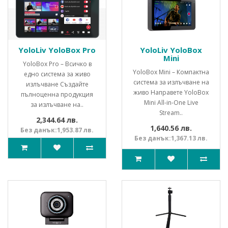
YoloLiv YoloBox Pro
YoloLiv YoloBox
Mini
YoloBox Pro – Всичко в
YoloBox Mini – Компактна
едно система за живо
система за излъчване на
излъчване Създайте
живо Направете YoloBox
пълноценна продукция
Mini All-in-One Live
за излъчване на..
Stream..
2,344.64 лв.
1,640.56 лв.
Без данък:1,953.87 лв.
Без данък:1,367.13 лв.