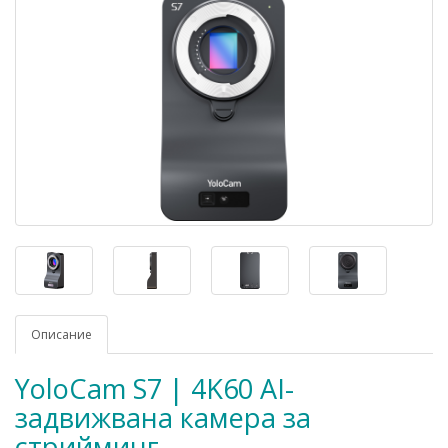
Описание
YoloCam S7 | 4K60 AI-
задвижвана камера за
стрийминг