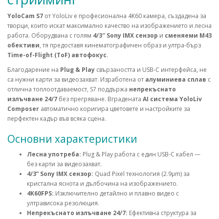
YoloCam S7
от YoloLiv е професионална 4K60 камера, създадена за
творци, които искат максимално качество на изображението и лесна
работа. Оборудвана с голям
4/3″ Sony IMX сензор
и
сменяеми M43
обективи
, тя предоставя кинематографичен образ и ултра-бърз
Time-of-Flight (ToF) автофокус
.
Благодарение на
Plug & Play
свързаността и USB-C интерфейса, не
са нужни карти за видеозахват. Изработена от
алуминиева сплав
с
отлична топлоотдаваемост, S7 поддържа
непрекъснато
излъчване 24/7
без прегряване. Вградената
AI система YoloLiv
Composer
автоматично коригира цветовете и настройките за
перфектен кадър във всяка сцена.
Основни характеристики
Лесна употреба:
Plug & Play работа с един USB-C кабел —
без карти за видеозахват.
4/3” Sony IMX сензор:
Quad Pixel технология (2.9μm) за
кристална яснота и дълбочина на изображението.
4K60FPS:
Изключително детайлно и плавно видео с
ултрависока резолюция.
Непрекъснато излъчване 24/7:
Ефективна структура за