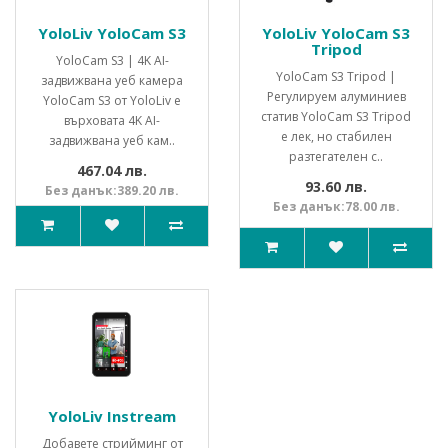
YoloLiv YoloCam S3
YoloLiv YoloCam S3
Tripod
YoloCam S3 | 4K AI-
YoloCam S3 Tripod |
задвижвана уеб камера
Регулируем алуминиев
YoloCam S3 от YoloLiv е
статив YoloCam S3 Tripod
върховата 4K AI-
е лек, но стабилен
задвижвана уеб кам..
разтегателен с..
467.04 лв.
93.60 лв.
Без данък:389.20 лв.
Без данък:78.00 лв.
YoloLiv Instream
Добавете стрийминг от