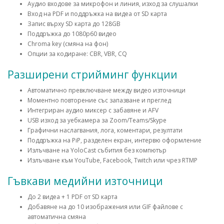
Аудио входове за микрофон и линия, изход за слушалки
Вход на PDF и поддръжка на видеа от SD карта
Запис върху SD карта до 128GB
Поддръжка до 1080p60 видео
Chroma key (смяна на фон)
Опции за кодиране: CBR, VBR, CQ
Разширени стрийминг функции
Автоматично превключване между видео източници
Моментно повторение със запазване и преглед
Интегриран аудио миксер с забавяне и AFV
USB изход за уебкамера за Zoom/Teams/Skype
Графични наслагвания, лога, коментари, резултати
Поддръжка на PiP, разделен екран, интервю оформление
Излъчване на YoloCast събития без компютър
Излъчване към YouTube, Facebook, Twitch или чрез RTMP
Гъвкави медийни източници
До 2 видеа + 1 PDF от SD карта
Добавяне на до 10 изображения или GIF файлове с
автоматична смяна