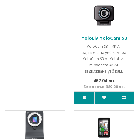
YoloLiv YoloCam S3
YoloCam S3 | 4K AI-
задвижвана уеб камера
YoloCam S3 от YoloLiv е
върховата 4K AI-
задвижвана уеб кам..
467.04 лв.
Без данък:389.20 лв.