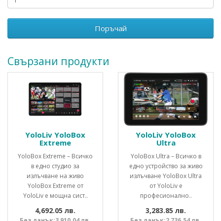
Поръчай
Свързани продукти
YoloLiv YoloBox
YoloLiv YoloBox
Extreme
Ultra
YoloBox Extreme – Всичко
YoloBox Ultra – Всичко в
в едно студио за
едно устройство за живо
излъчване на живо
излъчване YoloBox Ultra
YoloBox Extreme от
от YoloLiv е
YoloLiv е мощна сист..
професионално..
4,692.05 лв.
3,283.85 лв.
Без данък:3,910.04 лв.
Без данък:2,736.54 лв.