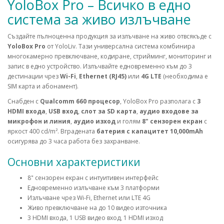
YoloBox Pro – Всичко в едно
система за живо излъчване
Създайте пълноценна продукция за излъчване на живо отвсякъде с
YoloBox Pro
от YoloLiv. Тази универсална система комбинира
многокамерно превключване, кодиране, стрийминг, мониторинг и
запис в едно устройство. Излъчвайте едновременно към до 3
дестинации чрез
Wi-Fi
,
Ethernet (RJ45)
или
4G LTE
(необходима е
SIM карта и абонамент).
Снабден с
Qualcomm 660 процесор
, YoloBox Pro разполага с
3
HDMI входа
,
USB вход
,
слот за SD карта
,
аудио входове за
микрофон и линия
,
аудио изход
и голям
8" сензорен екран
с
яркост 400 cd/m². Вградената
батерия с капацитет 10,000mAh
осигурява до 3 часа работа без захранване.
Основни характеристики
8" сензорен екран с интуитивен интерфейс
Едновременно излъчване към 3 платформи
Излъчване чрез Wi-Fi, Ethernet или LTE 4G
Живо превключване на до 10 видео източника
3 HDMI входа, 1 USB видео вход, 1 HDMI изход