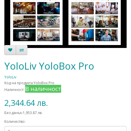
YoloLiv YoloBox Pro
YoloLiv
Код на продукта:YoloBox Pro
В наличност
Наличност:
2,344.64 лв.
Без данък:1,953.87 лв.
Количество: