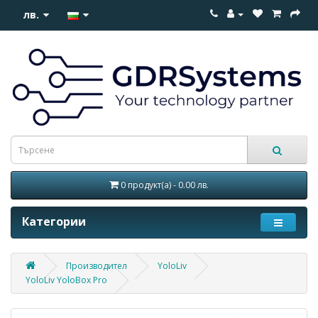
лв.
0 продукт(а) - 0.00 лв.
Категории
Производител
YoloLiv
YoloLiv YoloBox Pro