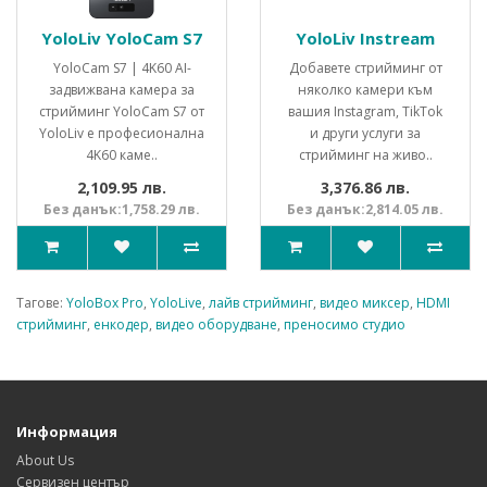
YoloLiv YoloCam S7
YoloLiv Instream
YoloCam S7 | 4K60 AI-
Добавете стрийминг от
задвижвана камера за
няколко камери към
стрийминг YoloCam S7 от
вашия Instagram, TikTok
YoloLiv е професионална
и други услуги за
4K60 каме..
стрийминг на живо..
2,109.95 лв.
3,376.86 лв.
Без данък:1,758.29 лв.
Без данък:2,814.05 лв.
Тагове:
YoloBox Pro
,
YoloLive
,
лайв стрийминг
,
видео миксер
,
HDMI
стрийминг
,
енкодер
,
видео оборудване
,
преносимо студио
Информация
About Us
Сервизен център