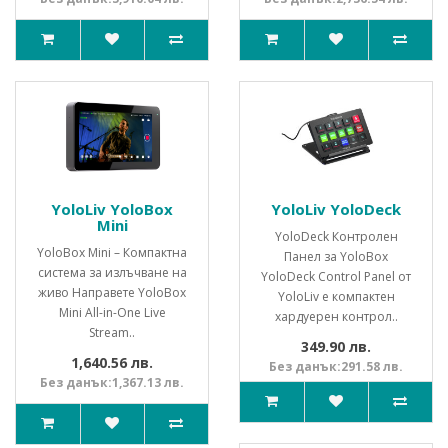
YoloLiv YoloBox
YoloLiv YoloDeck
Mini
YoloDeck Контролен
YoloBox Mini – Компактна
Панел за YoloBox
система за излъчване на
YoloDeck Control Panel от
живо Направете YoloBox
YoloLiv е компактен
Mini All-in-One Live
хардуерен контрол..
Stream..
349.90 лв.
1,640.56 лв.
Без данък:291.58 лв.
Без данък:1,367.13 лв.