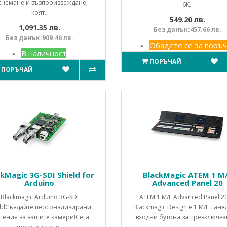
снемане и възпроизвеждане,
6K..
коят..
549.20 лв.
1,091.35 лв.
Без данък:457.66 лв.
Без данък:909.46 лв.
Обадете се за поръч
В наличност
ПОРЪЧАЙ
ПОРЪЧАЙ
ckMagic 3G-SDI Shield for
BlackMagic ATEM 1 M
Arduino
Advanced Panel 20
Blackmagic Arduino 3G-SDI
ATEM 1 M/E Advanced Panel 20
eldСъздайте персонализирани
Blackmagic Design е 1 M/E панел
ения за вашите камери!Сега
входни бутона за превключване