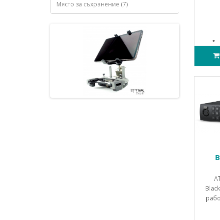
Място за съхранение (7)
B
A
Blac
рабо