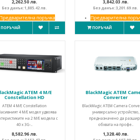
2,262.50 лв.
3,842.03 лв.
Без данък:1,885.42 лв.
Без данък:3,201.69 лв.
Предварителна поръчка
Предварителна поръ
ПОРЪЧАЙ
ПОРЪЧАЙ
lackMagic ATEM 4 M/E
BlackMagic ATEM Cam
Constellation HD
Converter
ATEM 4 M/E Constellation
BlackMagic ATEM Camera Conver
асивният 4 M/E модел удвоява
универсално устройство,
ктеристиките на 2 M/E модела с
предназначено да разши
40 x 3G-..
обхвата на профе..
8,582.96 лв.
1,328.40 лв.