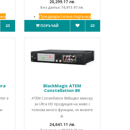
20,299.17 лв.
Без данък:16,915.97 лв.
чка
Предварителна поръчка
ПОРЪЧАЙ
era
BlackMagic ATEM
Constellation 8K
ter е
ATEM Constellation 8KВидео миксер
за Ultra HD продукция на живо с
ри
толкова много функции, че можете
д..
24,641.11 лв.