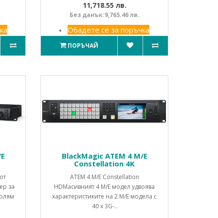
11,718.55 лв.
Без данък:9,765.46 лв.
ка
Обадете се за поръчка
ПОРЪЧАЙ
/E
BlackMagic ATEM 4 M/E
Constellation 4K
от
ATEM 4 M/E Constellation
ер за
HDМасивният 4 M/E модел удвоява
голям
характеристиките на 2 M/E модела с
40 x 3G-..