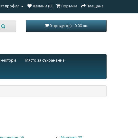
ят профил
Желани (0)
Поръчка
Плащане
0 продукт(а) - 0.00 лв.
онектори
Място за съхранение
ео рутери (4)
Мултивю (0)