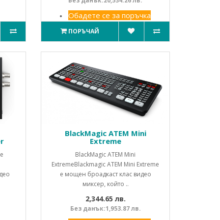
Без данък:20,534.26 лв.
Обадете се за поръчка
ПОРЪЧАЙ
BlackMagic ATEM Mini
r
Extreme
ne
BlackMagic ATEM Mini
ExtremeBlackmagic ATEM Mini Extreme
део
е мощен броадкаст клас видео
миксер, който ..
2,344.65 лв.
Без данък:1,953.87 лв.