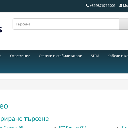
+359876715001
Мо
о
Осветление
Стативи и стабилизатори
STEM
Кабели и К
ео
рирано търсене
x Cameras (6)
PTZ Камери (21)
Вид