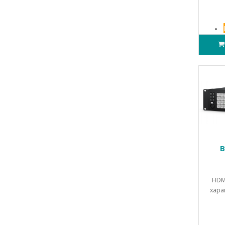
B
HDМ
хара