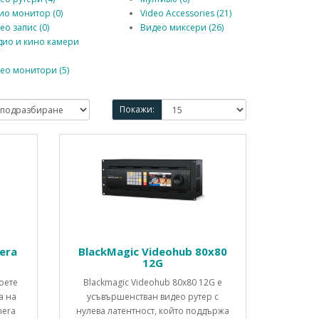
ио монитор (0)
Video Accessories (21)
ео запис (0)
Видео миксери (26)
дио и кино камери
ео монитори (5)
Покажи:
era
BlackMagic Videohub 80x80
12G
оете
Blackmagic Videohub 80x80 12G е
а на
усъвършенстван видео рутер с
mera
нулева латентност, който поддържа