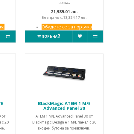
всяка..
21,989.01 лв.
Без данък:18,324.17 лв.
ка
Обадете се за поръчка
ПОРЪЧАЙ
/E
BlackMagic ATEM 1 M/E
Advanced Panel 30
 от
ATEM 1 M/E Advanced Panel 30 от
 с 20
Blackmagic Design е 1 M/E панел с 30
, ..
входни бутона за превключв..