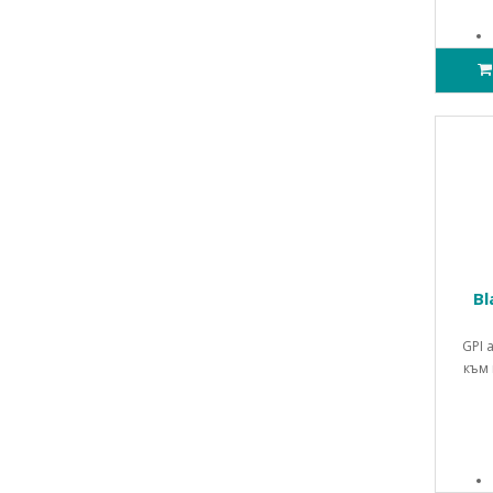
Bl
GPI 
към 