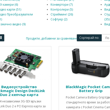
I камери (6)
Конвертори (7)
Ауд
део карти (51)
Контролери (5)
Вид
идео Преобразуватели
Стрийминг (26)
Сту
1)
Софтуер (2)
(35)
зжично видео (9)
Вид
Сортирай по:
Продукти, добавени за сравняване: (0)
Видеоустройство
BlackMagic Pocket Cam
ckmagic Design DeckLink
Battery Grip
Duo 2 кепчър карта
Pocket Camera Battery GripУдв
 4 независими 3G-SDI връзки
стандартното време за работ
ink Duo 2 е PCI Express карта за
камерата с Pocket Cinema Ca