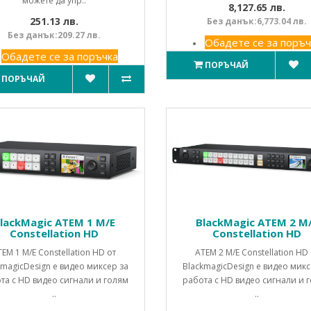
можете да упр..
8,127.65 лв.
251.13 лв.
Без данък:6,773.04 лв.
Без данък:209.27 лв.
Обадете се за поръч
Обадете се за поръчка
ПОРЪЧАЙ
ПОРЪЧАЙ
lackMagic ATEM 1 M/E
BlackMagic ATEM 2 M
Constellation HD
Constellation HD
TEM 1 M/E Constellation HD от
ATEM 2 M/E Constellation HD 
kmagicDesign е видео миксер за
BlackmagicDesign е видео микс
та с HD видео сигнали и голям
работа с HD видео сигнали и 
..
..