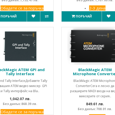
Без данък:7,152.47 лв.
Без данък:1,107.00 лв.
Обадете се за поръчка
2-3 дена
ПОРЪЧАЙ
ПОРЪЧАЙ
ackMagic ATEM GPI and
BlackMagic ATEM
Tally Interface
Microphone Converte
and Tally InterfaceДобавете Tally
BlackMagic ATEM Micropho
вашия ATEM видео миксер GPI
ConverterСега е лесно да
и Tally интерфейс на Bla..
разширите MADI входа на ви
миксерите от серия..
1,042.07 лв.
849.61 лв.
Без данък:868.39 лв.
Без данък:708.01 лв.
Обадете се за поръчка