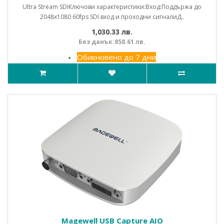
Ultra Stream SDIКлючови характеристики:Вход:Поддържа до
2048x1080 60fps SDI вход и проходни сигналиД..
1,030.33 лв.
Без данък:858.61 лв.
Обикновено до 7 дни
Magewell USB Capture AIO