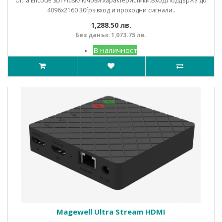
Ultra Encode SDI PlusКлючови характеристики:Вход:Поддържа до
4096x2160 30fps вход и проходни сигнали..
1,288.50 лв.
Без данък:1,073.75 лв.
В наличност
Magewell Ultra Stream HDMI