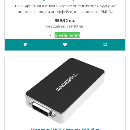
USB Capture AIOОсновни характеристики:Вход:Поддържа
множество входни интерфейси, включително HDMI, D..
959.92 лв.
Без данък:799.93 лв.
В наличност
Magewell USB Capture DVI Plus