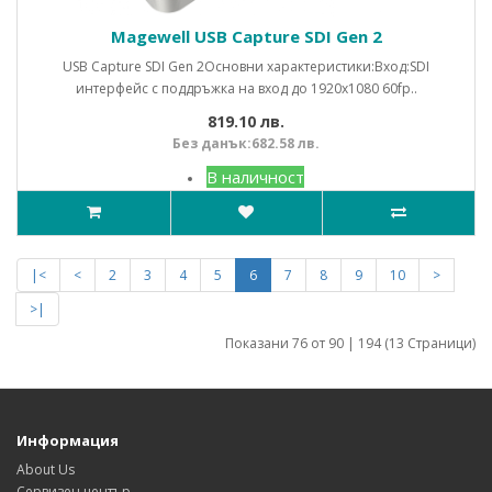
Magewell USB Capture SDI Gen 2
USB Capture SDI Gen 2Основни характеристики:Вход:SDI
интерфейс с поддръжка на вход до 1920x1080 60fp..
819.10 лв.
Без данък:682.58 лв.
В наличност
|<
<
2
3
4
5
6
7
8
9
10
>
>|
Показани 76 от 90 | 194 (13 Страници)
Информация
About Us
Сервизен център