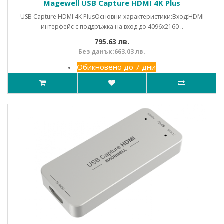
Magewell USB Capture HDMI 4K Plus
USB Capture HDMI 4K PlusОсновни характеристики:Вход:HDMI
интерфейс с поддръжка на вход до 4096x2160 ..
795.63 лв.
Без данък:663.03 лв.
Обикновено до 7 дни