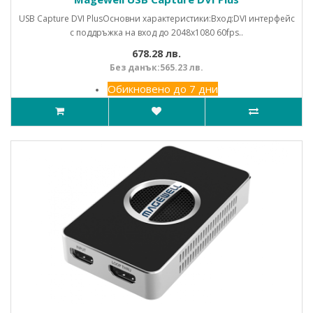
USB Capture DVI PlusОсновни характеристики:Вход:DVI интерфейс
с поддръжка на вход до 2048x1080 60fps..
678.28 лв.
Без данък:565.23 лв.
Обикновено до 7 дни