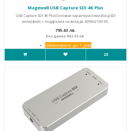
Magewell USB Capture SDI 4K Plus
USB Capture SDI 4K PlusОсновни характеристики:Вход:SDI
интерфейс с поддръжка на вход до 4096x2160 60..
795.63 лв.
Без данък:663.03 лв.
Обикновено до 7 дни