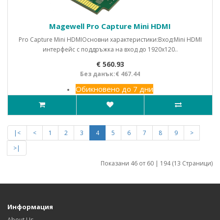
Magewell Pro Capture Mini HDMI
Pro Capture Mini HDMIОсновни характеристики:Вход:Mini HDMI
интерфейс с поддръжка на вход до 1920x120..
€ 560.93
Без данък:€ 467.44
Обикновено до 7 дни
|<
<
1
2
3
4
5
6
7
8
9
>
>|
Показани 46 от 60 | 194 (13 Страници)
Информация
About Us