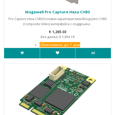
Magewell Pro Capture Hexa CVBS
Pro Capture Hexa CVBSОсновни характеристики:Вход:Шест CVBS
(Composite Video) интерфейса с поддръжка ..
€ 1,265.03
Без данък:€ 1,054.19
Обикновено до 7 дни