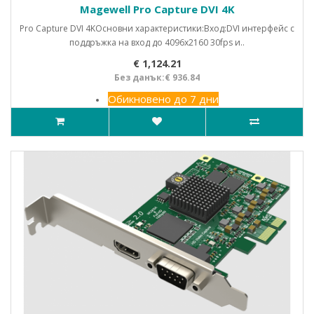
Magewell Pro Capture DVI 4K
Pro Capture DVI 4KОсновни характеристики:Вход:DVI интерфейс с
поддръжка на вход до 4096x2160 30fps и..
€ 1,124.21
Без данък:€ 936.84
Обикновено до 7 дни