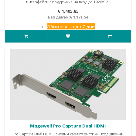
интерфейси с поддръжка на вход до 1920x12..
€ 1,405.85
Без данък:€ 1,171.54
Обикновено до 7 дни
Magewell Pro Capture Dual HDMI
Pro Capture Dual HDMIОсновни характеристики:Вход:Двойни