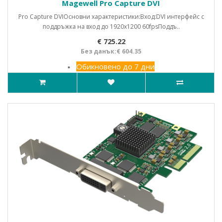
Magewell Pro Capture DVI
Pro Capture DVIОсновни характеристики:Вход:DVI интерфейс с
поддръжка на вход до 1920x1200 60fpsПоддъ..
€ 725.22
Без данък:€ 604.35
Обикновено до 7 дни