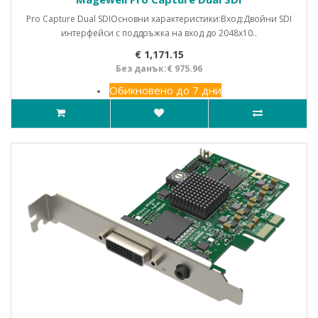
Pro Capture Dual SDIОсновни характеристики:Вход:Двойни SDI
интерфейси с поддръжка на вход до 2048x10..
€ 1,171.15
Без данък:€ 975.96
Обикновено до 7 дни