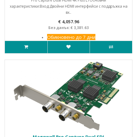
Pro Capture Dual HDMI 4K Plus LTОсновни
характеристики:Вход:Двойни HDMI интерфейси с поддръжка на
вх..
€ 4,057.96
Без данък:€ 3,381.63
Обикновено до 7 дни
Magewell Pro Capture Dual SDI