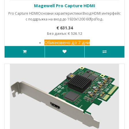
Magewell Pro Capture HDMI
Pro Capture HDMIОсновни характеристики:Вход:HDMI интерфейс
с поддръжка на вход до 1920x1200 60fpsПод..
€ 631.34
Без данък:€ 526.12
Обикновено до 7 дни