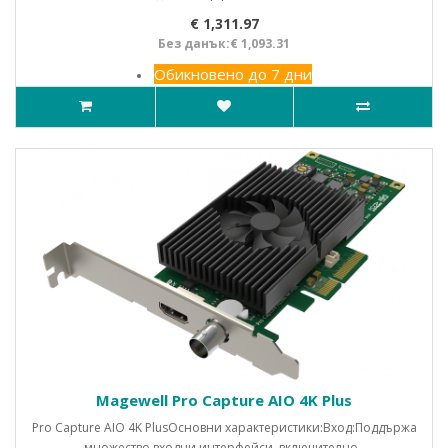
€ 1,311.97
Без данък:€ 1,093.31
Обикновено до 7 дни
Magewell Pro Capture AIO 4K Plus
Pro Capture AIO 4K PlusОсновни характеристики:Вход:Поддържа
множество входни интерфейси, включително..