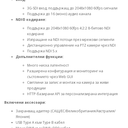
3G-SDI вход, поддържащ до 2048x1080 60fps сигнали
Поддържа до 16 (моно) аудио канала
NDI® кодиране:
Поддържа до 2048x1080 60fps 4:2:2 8-битово NDI
кодиране
Изпращане на NDI потоци през мрежови сегменти
Дистанционно управление на PTZ камери чрез NDI
Поддържа NDI 5.x
Допълнителни функции:
Много ниска латентност
Разширена конфигурация и мониторинг на
състоянието чрез Web GUI
Светлини за запис и монтаж на камера за живи
продукции
HTTP-базирани API за персонализирана интеграция
Включени аксесоари:
Захранващ адаптер (САЩ/ЕС/Великобритания/Австралия/
Япония)
USB Type A към Type B кабел