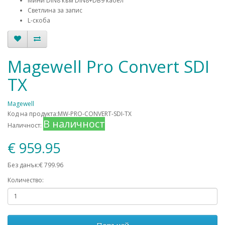
Мини DIN8 към DIN8+DB9 кабел
Светлина за запис
L-скоба
Magewell Pro Convert SDI
TX
Magewell
Код на продукта:MW-PRO-CONVERT-SDI-TX
В наличност
Наличност:
€ 959.95
Без данък:€ 799.96
Количество:
Поръчай