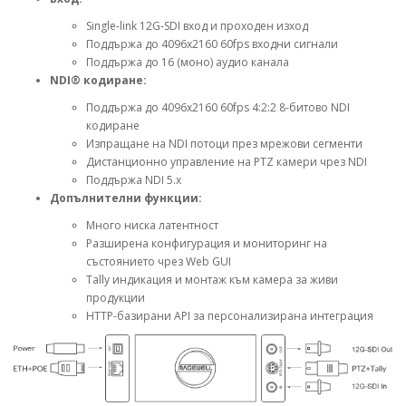
Single-link 12G-SDI вход и проходен изход
Поддържа до 4096x2160 60fps входни сигнали
Поддържа до 16 (моно) аудио канала
NDI® кодиране:
Поддържа до 4096x2160 60fps 4:2:2 8-битово NDI
кодиране
Изпращане на NDI потоци през мрежови сегменти
Дистанционно управление на PTZ камери чрез NDI
Поддържа NDI 5.x
Допълнителни функции:
Много ниска латентност
Разширена конфигурация и мониторинг на
състоянието чрез Web GUI
Tally индикация и монтаж към камера за живи
продукции
HTTP-базирани API за персонализирана интеграция