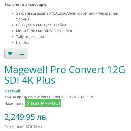
Включени аксесоари:
Захранващ адаптер (САЩ/ЕС/Великобритания/Австралия/
Япония)
USB Type A към Type B кабел
Мини DIN8 към DIN8+DB9 кабел
Tally индикация
L-скоба
Magewell Pro Convert 12G
SDI 4K Plus
Magewell
Код на продукта:MW-PRO-CONVERT-12G-SDI-4K-PLUS
В наличност
Наличност:
2,249.95 лв.
Без данък:1,874.96 лв.