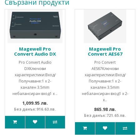
Свързани продукти
Magewell Pro
Magewell Pro
Convert Audio DX
Convert AES67
Pro Convert Audio
Pro Convert
DXКлючови
AES67Ключови
характеристики:Вход/
характеристики:Вход/
Получаване:1 x 2-
Получаване:1 x 2-
канален 3.5mm
канален 3.5mm
небалансиран вход1 x ..
небалансиран вход1 x 2-
к..
1,099.95 лв.
865.98 лв.
Без данък:916.63 лв.
Без данък:721.65 лв.