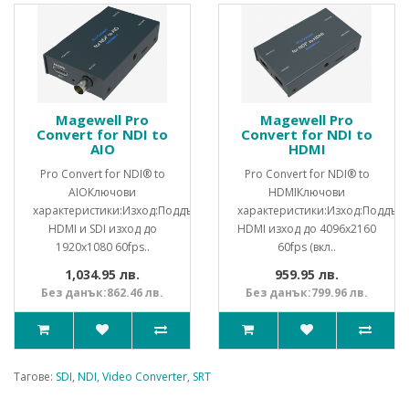
Magewell Pro
Magewell Pro
Convert for NDI to
Convert for NDI to
AIO
HDMI
Pro Convert for NDI® to
Pro Convert for NDI® to
AIOКлючови
HDMIКлючови
характеристики:Изход:Поддържа
характеристики:Изход:Поддър
HDMI и SDI изход до
HDMI изход до 4096x2160
1920x1080 60fps..
60fps (вкл..
1,034.95 лв.
959.95 лв.
Без данък:862.46 лв.
Без данък:799.96 лв.
Тагове:
SDI
,
NDI
,
Video Converter
,
SRT