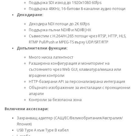
Поддържа SDI изход до 1920x1080 60fps
Поддържа 48KHz, 16-битови 8-канални аудио потоци
Декодиране:
Декодира NDI потоци до 2K 60fps
Поддържа пълни NDI® и NDI®|HX
Съвместим с H.264/H.265 потоци чрез RTSP, HTTP, HLS,
RTMP Pull/Push и MPEG-TS върху UDP/SRT/RTP
Допълнителни функции:
Много ниска латентност
Разширена конфигурация и мониторинг на
състоянието чрез Web GUI, клавиатура/мишка или
вградени контроли
HTTP-базирани API за персонализирана интеграция
Обърнато изображение за инсталации с проекционни
апарати
Контроли за безопасна зона
Включени аксесоари:
Захранващ адаптер (САЩ/ЕС/Великобритания/Австралия/
Япония)
USB Type A към Type B кабел