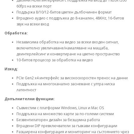
Двойни HDMI интерфейси с поддръжка на вход до 1920x1200
60fps на всеки порт
Поддържа 8/10/12-битов цветен дълбочинен формат
Вградено аудио с поддръжка до 8-канален, 48KHz, 16-битов
звук на всеки вход
Обработка:
Независима обработка на видео за всеки входен сигнал,
включително увеличаване/намаляване на мащаба,
деинтерлейсинг и конвертиране на цветно пространство
10-битов процесор за обработка на видео
Изход:
PCIe Gen2 x4 интерфейс за високоскоростен пренос на данни
Поддръжка на многоканално заснемане с ултра ниска
латентност
Допълнителни функции:
Съвместим с платформи Windows, Linux и Mac OS
Поддръжка на множество карти за по-големи системи
Безвентилаторен дизайн за безшумна работа
Вградени DIP превключватели за гъвкави конфигурации
Разширена конфигурация и мониторинг на състоянието чрез