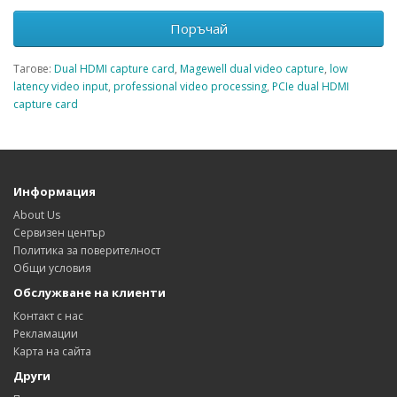
Поръчай
Тагове:
Dual HDMI capture card
,
Magewell dual video capture
,
low
latency video input
,
professional video processing
,
PCIe dual HDMI
capture card
Информация
About Us
Сервизен център
Политика за поверителност
Общи условия
Обслужване на клиенти
Контакт с нас
Рекламации
Карта на сайта
Други