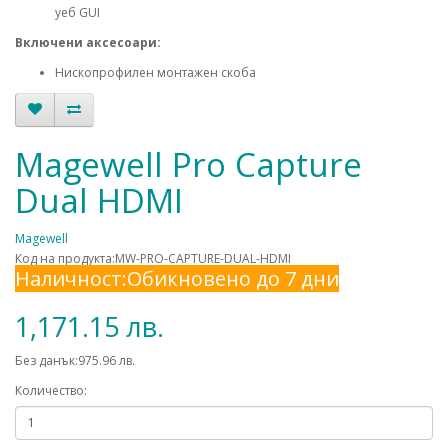
уеб GUI
Включени аксесоари:
Нископрофилен монтажен скоба
Magewell Pro Capture
Dual HDMI
Magewell
Код на продукта:MW-PRO-CAPTURE-DUAL-HDMI
Наличност:Обикновено до 7 дни
1,171.15 лв.
Без данък:975.96 лв.
Количество: