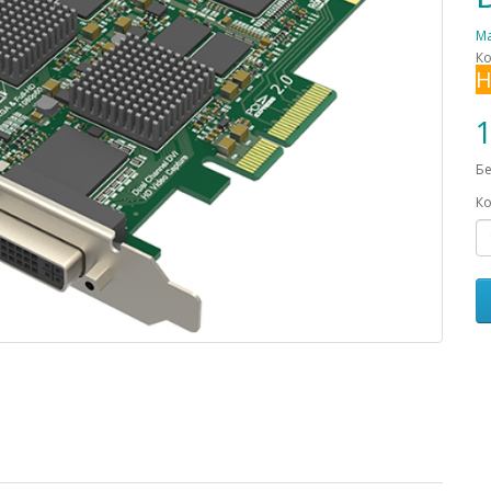
Ma
Ко
Н
1
Бе
Ко