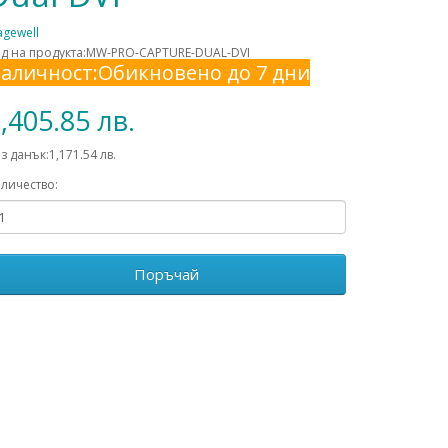
gewell
д на продукта:MW-PRO-CAPTURE-DUAL-DVI
аличност:Обикновено до 7 дни
,405.85 лв.
з данък:1,171.54 лв.
личество:
Поръчай