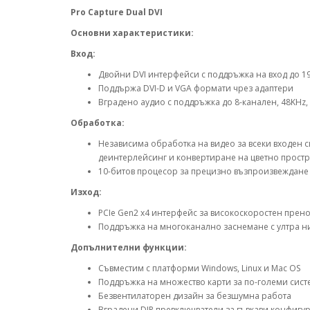
Pro Capture Dual DVI
Основни характеристики:
Вход:
Двойни DVI интерфейси с поддръжка на вход до 19
Поддържа DVI-D и VGA формати чрез адаптери
Вградено аудио с поддръжка до 8-канален, 48KHz, 
Обработка:
Независима обработка на видео за всеки входен 
деинтерлейсинг и конвертиране на цветно прост
10-битов процесор за прецизно възпроизвеждане 
Изход:
PCIe Gen2 x4 интерфейс за високоскоростен прен
Поддръжка на многоканално заснемане с ултра ни
Допълнителни функции:
Съвместим с платформи Windows, Linux и Mac OS
Поддръжка на множество карти за по-големи сис
Безвентилаторен дизайн за безшумна работа
Вградени DIP превключватели за гъвкави конфигу