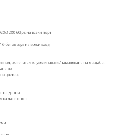
20x1200 60fps на всеки порт
16-битов звук на всеки вход
сигнал, включително увеличаване/намаляване на мащаба,
ранство
на цветове
ос на данни
ска латентност
теми
рации