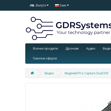
лв.
Валута
Език
Всички продукти
Дронове
Аудио
Виде
Пакетни оферти
Видео
Magewell Pro Capture Dual DVI