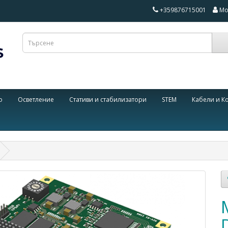
+359876715001
Мо
о
Осветление
Стативи и стабилизатори
STEM
Кабели и К