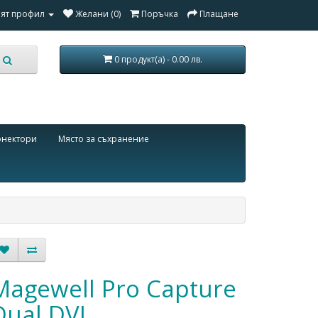
ят профил
Желани (0)
Поръчка
Плащане
0 продукт(а) - 0.00 лв.
онектори
Място за съхранение
Magewell Pro Capture
Dual DVI