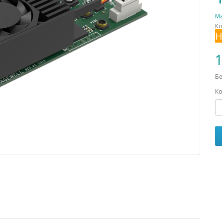
Ma
Ко
Н
1
Бе
Ко