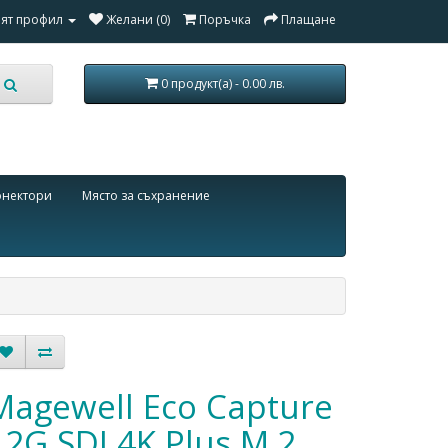
ят профил
Желани (0)
Поръчка
Плащане
0 продукт(а) - 0.00 лв.
онектори
Място за съхранение
Magewell Eco Capture
12G SDI 4K Plus M.2