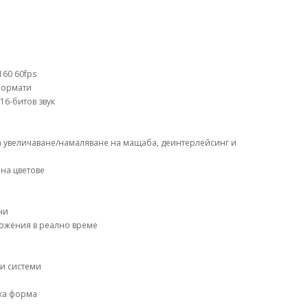
160 60fps
 формати
16-битов звук
а увеличаване/намаляване на мащаба, деинтерлейсинг и
на цветове
ни
ложения в реално време
ни системи
лка форма