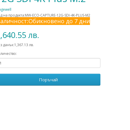
gewell
д на продукта:MW-ECO-CAPTURE-12G-SDI-4K-PLUS-M2
аличност:Обикновено до 7 дни
,640.55 лв.
з данък:1,367.13 лв.
личество:
Поръчай