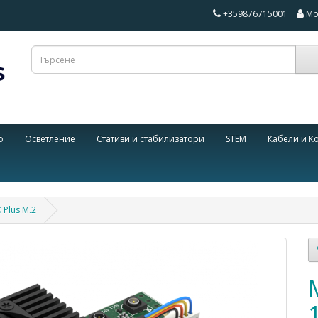
+359876715001
Мо
о
Осветление
Стативи и стабилизатори
STEM
Кабели и К
 Plus M.2