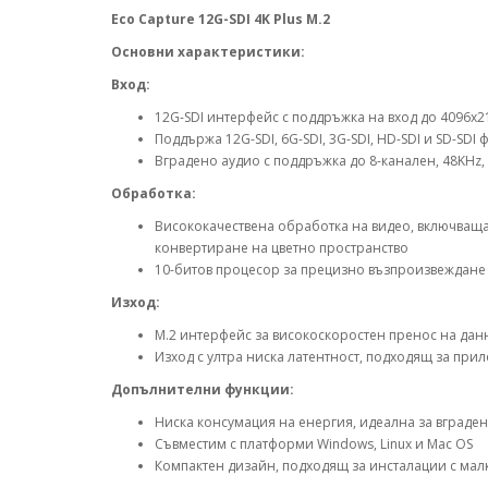
Eco Capture 12G-SDI 4K Plus M.2
Основни характеристики:
Вход:
12G-SDI интерфейс с поддръжка на вход до 4096x2
Поддържа 12G-SDI, 6G-SDI, 3G-SDI, HD-SDI и SD-SDI
Вградено аудио с поддръжка до 8-канален, 48KHz, 
Обработка:
Висококачествена обработка на видео, включващ
конвертиране на цветно пространство
10-битов процесор за прецизно възпроизвеждане 
Изход:
M.2 интерфейс за високоскоростен пренос на дан
Изход с ултра ниска латентност, подходящ за при
Допълнителни функции:
Ниска консумация на енергия, идеална за вграде
Съвместим с платформи Windows, Linux и Mac OS
Компактен дизайн, подходящ за инсталации с ма