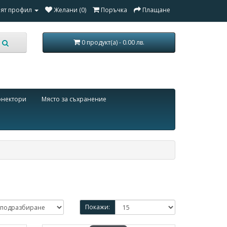
ят профил
Желани (0)
Поръчка
Плащане
0 продукт(а) - 0.00 лв.
онектори
Място за съхранение
Покажи: