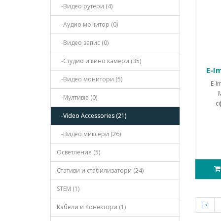
-Видео рутери (4)
-Аудио монитор (0)
-Видео запис (0)
-Студио и кино камери (35)
E-I
-Видео монитори (5)
E-I
-Мултивю (0)
с
-Video Accessories (21)
-Видео миксери (26)
Осветление (5)
Стативи и стабилизатори (24)
STEM (1)
|<
Кабели и Конектори (1)