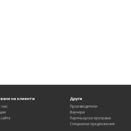
ване на клиенти
Други
с нас
Производители
ции
Ваучери
 сайта
Партньорска програма
Специални предложения