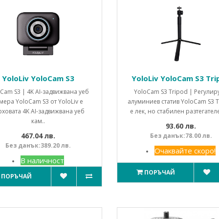
YoloLiv YoloCam S3
YoloLiv YoloCam S3 Tri
Cam S3 | 4K AI-задвижвана уеб
YoloCam S3 Tripod | Регулир
мера YoloCam S3 от YoloLiv е
алуминиев статив YoloCam S3 T
рховата 4K AI-задвижвана уеб
е лек, но стабилен разтегателе
кам..
93.60 лв.
467.04 лв.
Без данък:78.00 лв.
Без данък:389.20 лв.
Очаквайте скоро!
В наличност
ПОРЪЧАЙ
ПОРЪЧАЙ