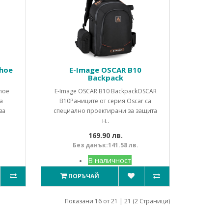
Shoe
E-Image OSCAR B10
Backpack
Shoe
E-Image OSCAR B10 BackpackOSCAR
а
B10Раниците от серия Oscar са
за
специално проектирани за защита
н..
169.90 лв.
Без данък:141.58 лв.
В наличност
ПОРЪЧАЙ
Показани 16 от 21 | 21 (2 Страници)