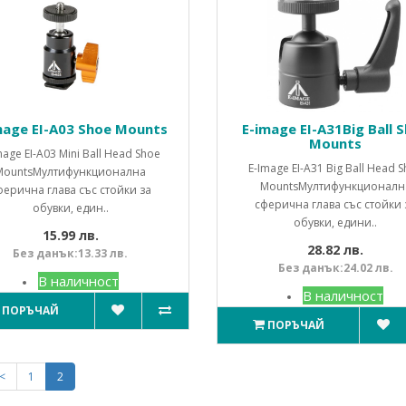
mage EI-A03 Shoe Mounts
E-image EI-A31Big Ball 
Mounts
mage EI-A03 Mini Ball Head Shoe
E-Image EI-A31 Big Ball Head 
MountsМултифункционална
MountsМултифункционалн
ферична глава със стойки за
сферична глава със стойки 
обувки, един..
обувки, едини..
15.99 лв.
28.82 лв.
Без данък:13.33 лв.
Без данък:24.02 лв.
В наличност
В наличност
ПОРЪЧАЙ
ПОРЪЧАЙ
<
1
2