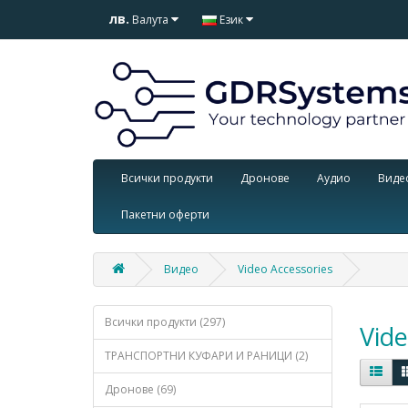
лв.
Валута
Език
Всички продукти
Дронове
Аудио
Виде
Пакетни оферти
Видео
Video Accessories
Всички продукти (297)
Vide
ТРАНСПОРТНИ КУФАРИ И РАНИЦИ (2)
Дронове (69)