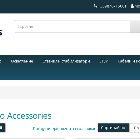
+359876715001
Мо
о
Осветление
Стативи и стабилизатори
STEM
Кабели и К
o Accessories
Сортирай по:
Продукти, добавени за сравняване: (0)