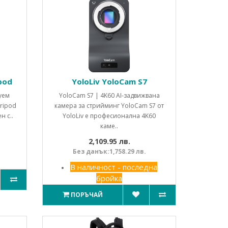
pod
YoloLiv YoloCam S7
уем
YoloCam S7 | 4K60 AI-задвижвана
ripod
камера за стрийминг YoloCam S7 от
н с..
YoloLiv е професионална 4K60
каме..
2,109.95 лв.
Без данък:1,758.29 лв.
В наличност - последна
бройка
ПОРЪЧАЙ