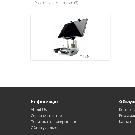
Място за съхранение (7)
Информация
Обслуж
About Us
Контакт 
Сервизен център
Реклама
Политика за поверителност
Карта на
Общи условия