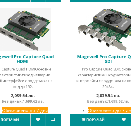
ewell Pro Capture Quad
Magewell Pro Capture 
HDMI
SDI
o Capture Quad HDMIОсновни
Pro Capture Quad SDIОснов
рактеристики:Вход:Четворни
характеристики:Вход:Четворн
I интерфейси с поддръжка на
интерфейси с поддръжка на вх
вход до 192..
2048x..
2,039.54 лв.
2,039.54 лв.
Без данък:1,699.62 лв.
Без данък:1,699.62 лв.
Обикновено до 7 дни
Обикновено до 7 д
ПОРЪЧАЙ
ПОРЪЧАЙ