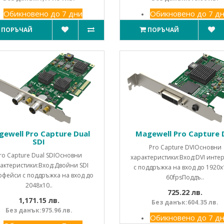
Обикновено до 7 дни
Обикновено до 7 д
ПОРЪЧАЙ
ПОРЪЧАЙ
ewell Pro Capture Dual
Magewell Pro Capture 
SDI
Pro Capture DVIОсновни
ro Capture Dual SDIОсновни
характеристики:Вход:DVI инте
актеристики:Вход:Двойни SDI
с поддръжка на вход до 1920x
рфейси с поддръжка на вход до
60fpsПоддъ..
2048x10..
725.22 лв.
1,171.15 лв.
Без данък:604.35 лв.
Без данък:975.96 лв.
Обикновено до 7 д