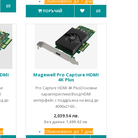
Обикновено до 7 дни
ПОРЪЧАЙ
HDMI
Magewell Pro Capture HDMI
4K Plus
ни
Pro Capture HDMI 4K PlusОсновни
I
характеристики:Вход:HDMI
од до
интерфейс с поддръжка на вход до
4096x2160 ..
2,039.54 лв.
Без данък:1,699.62 лв.
ни
Обикновено до 7 дни