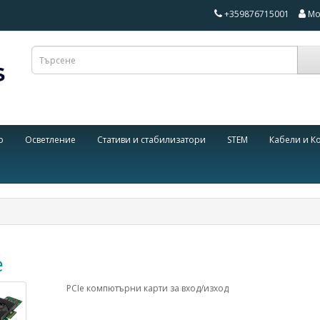
+359876715001
Мо
о
Осветление
Стативи и стабилизатори
STEM
Кабели и К
e
PCIe компютърни карти за вход/изход