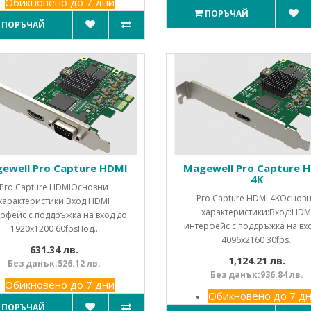
Обикновено до 7 дни
ПОРЪЧАЙ
ПОРЪЧАЙ
ewell Pro Capture HDMI
Magewell Pro Capture 
4K
Pro Capture HDMIОсновни
Pro Capture HDMI 4KОснов
характеристики:Вход:HDMI
характеристики:Вход:HDM
рфейс с поддръжка на вход до
интерфейс с поддръжка на вх
1920x1200 60fpsПод..
4096x2160 30fps..
631.34 лв.
1,124.21 лв.
Без данък:526.12 лв.
Без данък:936.84 лв.
Обикновено до 7 дни
Обикновено до 7 д
ПОРЪЧАЙ