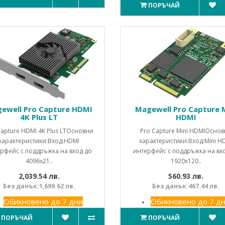
ПОРЪЧАЙ
ewell Pro Capture HDMI
Magewell Pro Capture M
4K Plus LT
HDMI
Capture HDMI 4K Plus LTОсновни
Pro Capture Mini HDMIОсно
характеристики:Вход:HDMI
характеристики:Вход:Mini H
рфейс с поддръжка на вход до
интерфейс с поддръжка на вх
4096x21..
1920x120..
2,039.54 лв.
560.93 лв.
Без данък:1,699.62 лв.
Без данък:467.44 лв.
Обикновено до 7 дни
Обикновено до 7 д
ПОРЪЧАЙ
ПОРЪЧАЙ