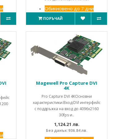
ни
Обикновено до 7 дни
ПОРЪЧАЙ
DVI
Magewell Pro Capture DVI
4K
Pro Capture DVI 4KОсновни
рфейс
характеристики:Вход:DVI интерфейс
1200
с поддръжка на вход до 4096x2160
30fps и..
1,124.21 лв.
Без данък:936.84 лв.
ни