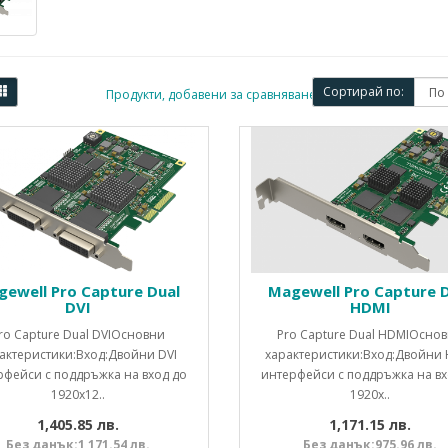
Сортирай по:
Продукти, добавени за сравняване: (0)
ewell Pro Capture Dual
Magewell Pro Capture 
DVI
HDMI
ro Capture Dual DVIОсновни
Pro Capture Dual HDMIОсно
актеристики:Вход:Двойни DVI
характеристики:Вход:Двойни
рфейси с поддръжка на вход до
интерфейси с поддръжка на вх
1920x12..
1920x..
1,405.85 лв.
1,171.15 лв.
Без данък:1,171.54 лв.
Без данък:975.96 лв.