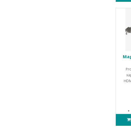
Mag
Pr
ха
HDM