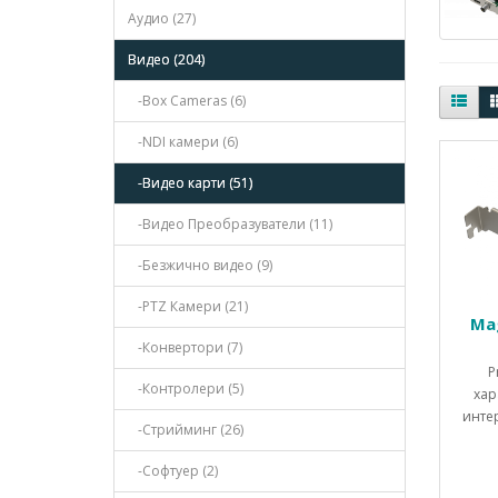
Аудио (27)
Видео (204)
-Box Cameras (6)
-NDI камери (6)
-Видео карти (51)
-Видео Преобразуватели (11)
-Безжично видео (9)
-PTZ Камери (21)
Mag
-Конвертори (7)
P
-Контролери (5)
хар
инте
-Стрийминг (26)
-Софтуер (2)