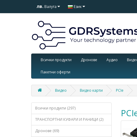
лв.
Валута
Език
Всички продукти
Дронове
Аудио
Виде
Пакетни оферти
Видео
Видео карти
PCIe
Всички продукти (297)
PCI
ТРАНСПОРТНИ КУФАРИ И РАНИЦИ (2)
Дронове (69)