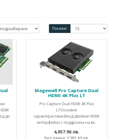
Покажи:
Dual
Magewell Pro Capture Dual
HDMI 4K Plus LT
вни
Pro Capture Dual HDMI 4K Plus
 HDMI
LTОсновни
од до
характеристики:Вход:Двойни HDMI
интерфейси с поддръжка на вх..
4,057.96 лв.
Без данък:3,381.63 лв.