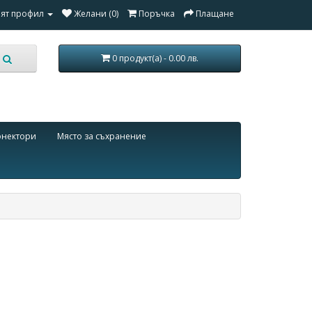
ят профил
Желани (0)
Поръчка
Плащане
0 продукт(а) - 0.00 лв.
онектори
Място за съхранение