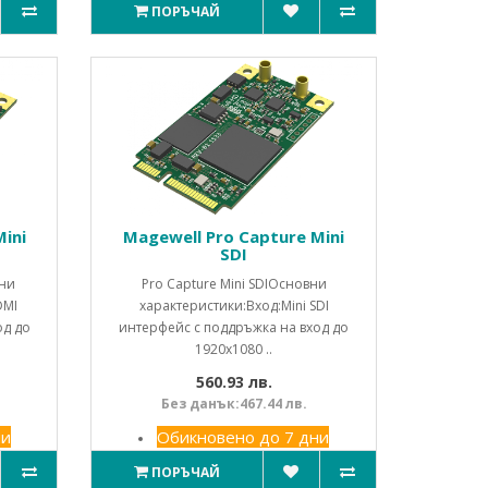
ПОРЪЧАЙ
ini
Magewell Pro Capture Mini
SDI
вни
Pro Capture Mini SDIОсновни
DMI
характеристики:Вход:Mini SDI
од до
интерфейс с поддръжка на вход до
1920x1080 ..
560.93 лв.
Без данък:467.44 лв.
ни
Обикновено до 7 дни
ПОРЪЧАЙ