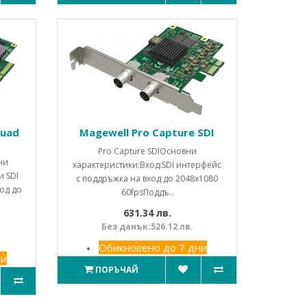
Quad
Magewell Pro Capture SDI
Pro Capture SDIОсновни
ни
характеристики:Вход:SDI интерфейс
и SDI
с поддръжка на вход до 2048x1080
од до
60fpsПоддъ..
631.34 лв.
Без данък:526.12 лв.
Обикновено до 7 дни
ни
ПОРЪЧАЙ