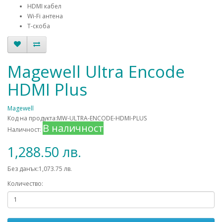
HDMI кабел
Wi-Fi антена
T-скоба
Magewell Ultra Encode
HDMI Plus
Magewell
Код на продукта:MW-ULTRA-ENCODE-HDMI-PLUS
В наличност
Наличност:
1,288.50 лв.
Без данък:1,073.75 лв.
Количество: