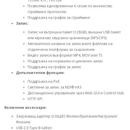
TS over RTP, TVU ISSP
Позволява едновременни 6 сесии по множество
стрийминг протоколи
Поддръжка на график за стрийминг
Запис:
Запис на вътрешна памет (128GB), външна USB памет
или мрежово свързано хранилище (NFS/CIFS)
Автоматично качване на записаните файлове на
отдалечена платформа за съхранение
Видео записи във формат MP4, MOV или TS
Поддръжка на нормален и цикличен запис
Поддръжка на график за запис
Допълнителни функции:
Поддръжка на PoE
Светлини за запис за NDI® HX3
Дистанционно управление чрез Web GUI и Control Hub
HTTP API
Включени аксесоари:
Захранващ адаптер (САЩ/ЕС/Великобритания/Австралия/
Япония)
USB 2.0 Type B кабел