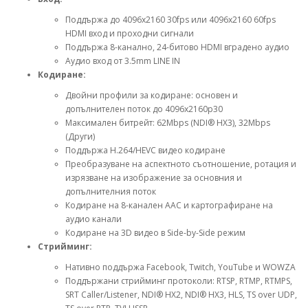
Поддържа до 4096x2160 30fps или 4096x2160 60fps
HDMI вход и проходни сигнали
Поддържа 8-канално, 24-битово HDMI вградено аудио
Аудио вход от 3.5mm LINE IN
Кодиране:
Двойни профили за кодиране: основен и
допълнителен поток до 4096x2160p30
Максимален битрейт: 62Mbps (NDI® HX3), 32Mbps
(Други)
Поддържа H.264/HEVC видео кодиране
Преобразуване на аспектното съотношение, ротация и
изрязване на изображение за основния и
допълнителния поток
Кодиране на 8-канален AAC и картографиране на
аудио канали
Кодиране на 3D видео в Side-by-Side режим
Стрийминг:
Нативно поддържа Facebook, Twitch, YouTube и WOWZA
Поддържани стрийминг протоколи: RTSP, RTMP, RTMPS,
SRT Caller/Listener, NDI® HX2, NDI® HX3, HLS, TS over UDP,