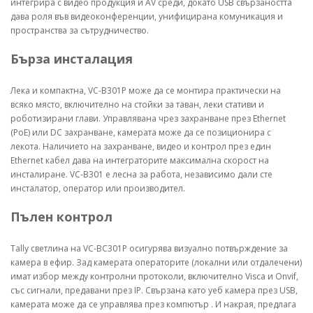
интегрира с видео продукция и AV среди, докато USB свързаността
дава роля във видеоконференции, унифицирана комуникация и
пространства за сътрудничество.
Бърза инсталация
Лека и компактна, VC-B301P може да се монтира практически на
всяко място, включително на стойки за таван, леки стативи и
роботизирани глави. Управлявана чрез захранване през Ethernet
(PoE) или DC захранване, камерата може да се позиционира с
лекота. Наличието на захранване, видео и контрол през един
Ethernet кабел дава на интеграторите максимална скорост на
инсталиране. VC-B301 е лесна за работа, независимо дали сте
инсталатор, оператор или производител.
Пълен контрол
Tally светлина на VC-BC301P осигурява визуално потвърждение за
камера в ефир. Зад камерата операторите (локални или отдалечени)
имат избор между контролни протоколи, включително Visca и Onvif,
със сигнали, предавани през IP. Свързана като уеб камера през USB,
камерата може да се управлява през компютър . И накрая, предлага