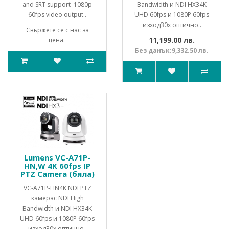
and SRT support 1080p
Bandwidth и NDI HX34K
60fps video output..
UHD 60fps и 1080P 60fps
изход30x оптично..
Свържете се с нас за
11,199.00 лв.
цена.
Без данък:9,332.50 лв.
Lumens VC-A71P-
HN,W 4K 60fps IP
PTZ Camera (бяла)
VC-A71P-HN4K NDI PTZ
камерас NDI High
Bandwidth и NDI HX34K
UHD 60fps и 1080P 60fps
изход30x оптично..