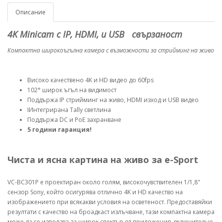
Описание
4K Minicam с IP, HDMI, и USB свързаност
Компактна широкоъгълна камера с възможности за стрийминг на живо
Високо качествено 4K и HD видео до 60fps
102° широк ъгъл на видимост
Поддържа IP стрийминг на живо, HDMI изход и USB видео
IИнтегрирана Tally светлина
Поддържа DC и PoE захранване
5 години гаранция!
Чиста и ясна картина на живо за e-Sport
VC-BC301P е проектиран около голям, високочувствителен 1/1,8"
сензор Sony, който осигурява отлично 4K и HD качество на
изображението при всякакви условия на осветеност. Предоставяйки
резултати с качество на броадкаст излъчване, тази компактна камера
може да се използва за широк спектър от приложения, включително