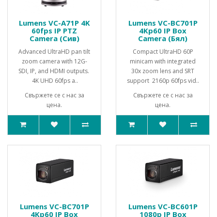
Lumens VC-A71P 4K
Lumens VC-BC701P
60fps IP PTZ
4Kp60 IP Box
Camera (Сив)
Camera (Бял)
Advanced UltraHD pan tilt
Compact UltraHD 60P
zoom camera with 12G-
minicam with integrated
SDI, IP, and HDMI outputs.
30x zoom lens and SRT
4K UHD 60fps a..
support 2160p 60fps vid..
Свържете се с нас за
Свържете се с нас за
цена.
цена.
Lumens VC-BC701P
Lumens VC-BC601P
4Kp60 IP Box
1080p IP Box