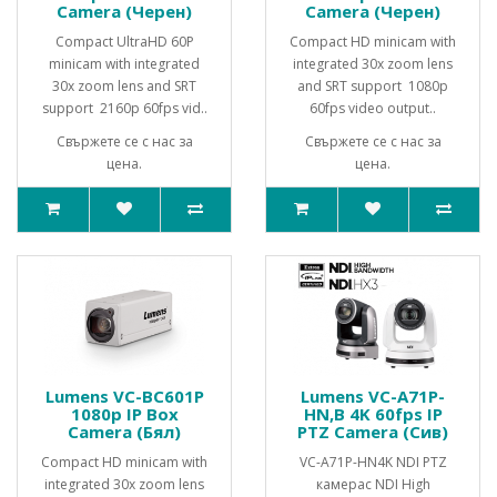
Camera (Черен)
Camera (Черен)
Compact UltraHD 60P
Compact HD minicam with
minicam with integrated
integrated 30x zoom lens
30x zoom lens and SRT
and SRT support 1080p
support 2160p 60fps vid..
60fps video output..
Свържете се с нас за
Свържете се с нас за
цена.
цена.
Lumens VC-BC601P
Lumens VC-A71P-
1080p IP Box
HN,B 4K 60fps IP
Camera (Бял)
PTZ Camera (Сив)
Compact HD minicam with
VC-A71P-HN4K NDI PTZ
integrated 30x zoom lens
камерас NDI High