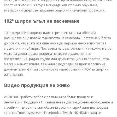
спорт на живо с 60 кадъра в секунда, електронно обучение,
електронни спортове, визуално радио или студийна продукция.
102° широк ъгъл на заснемане
102-градусовият хоризонтален зрителен ъгъл на обектива
разширява още повече гъвкавостта на камерата. Поставена и близо
до обекта, камерата все още може да кадрира множество гости в
студиото или геймъри. Поставена на разстояние или няколко метра,
може да улови цялата ширина на видео студио, зона за
представления, радио студио или демонстрационно пространство.
Малка и ненатрапчива, тя е много подходящ за производство на
документални филми с фиксирана платформа или POV за спортни
излъчвания.
Видео продукция на живо
VC-BC301P работи добре с различни работни процеси и
инсталации. Поддържа IP излъчване за дистанционно наблюдение и
стрийминг директно към облачни услуги и стрийминг платформи
като YouTube, Livestream, Facebook и Twitch. 4K HDMI изход се