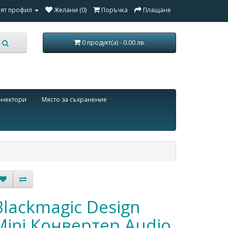
ят профил
Желани (0)
Поръчка
Плащане
0 продукт(а) - 0.00 лв.
онектори
Място за съхранение
Blackmagic Design
Mini Конвертер Audio