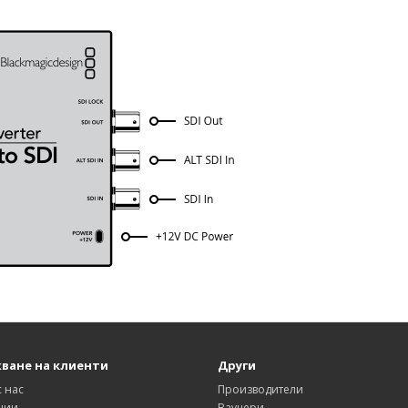
ване на клиенти
Други
с нас
Производители
ции
Ваучери