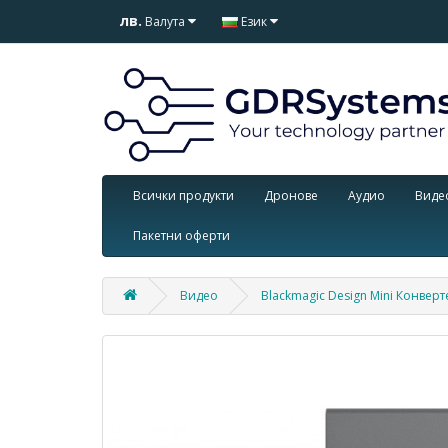
лв.
Валута
Език
Всички продукти
Дронове
Аудио
Виде
Пакетни оферти
Видео
Blackmagic Design Mini Конверт