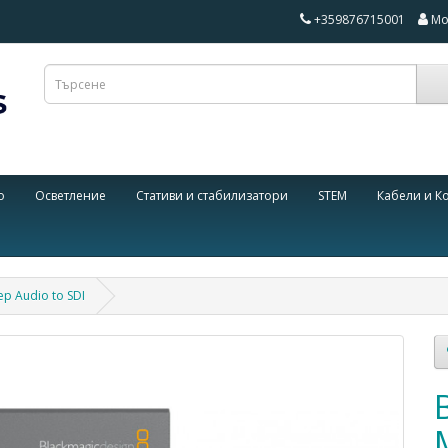
+359876715001
Мо
о
Осветление
Стативи и стабилизатори
STEM
Кабели и К
ер Audio to SDI