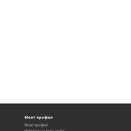
Моят профил
Моят профил
История на поръчките