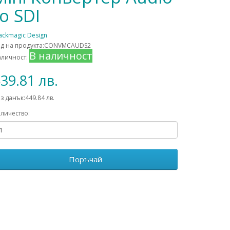
to SDI
ackmagic Design
од на продукта:CONVMCAUDS2
В наличност
аличност:
39.81 лв.
з данък:449.84 лв.
личество:
Поръчай