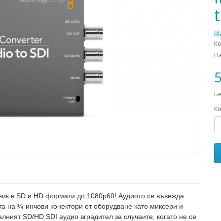
Bl
К
Н
5
Бе
Ко
чник в SD и HD формати до 1080p60! Аудиото се въвежда
а на ¼-инчови конектори от оборудване като миксери и
еалният SD/HD SDI аудио вградител за случаите, когато не се