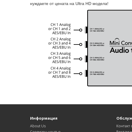
нуждаете от цената на Ultra HD модела!
Информация
Обслуж
About Us
Контакт 
Сервизен център
Реклама